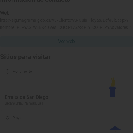
Web
http://sig.magrama.gob.es/93/ClienteWS/Guia-Playas/Default.aspx?
nombre=PLAYAS_WEB&claves=DGC.PLAYAS.PLY_CO_PLAYA&valores=
Ver web
Sitios para visitar
Monumento
Ermita de San Diego
Betancuria, Palmas, Las
Playa