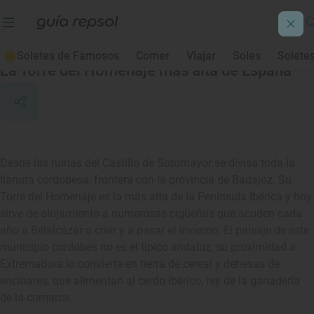
Belalcázar
Soletes de Famosos
Comer
Viajar
Soles
Solete
La Torre del Homenaje más alta de España
Desde las ruinas del Castillo de Sotomayor se divisa toda la
llanura cordobesa, frontera con la provincia de Badajoz. Su
Torre del Homenaje es la más alta de la Península Ibérica y hoy
sirve de alojamiento a numerosas cigüeñas que acuden cada
año a Belalcázar a criar y a pasar el invierno. El paisaje de este
municipio cordobés no es el típico andaluz; su proximidad a
Extremadura lo convierte en tierra de cereal y dehesas de
encinares, que alimentan al cerdo ibérico, rey de la ganadería
de la comarca.