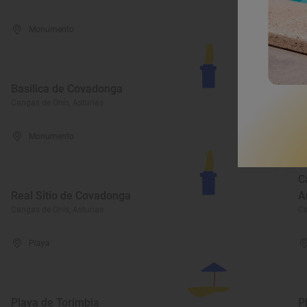
Monumento
C
Basílica de Covadonga
d
Cangas de Onís, Asturias
Ca
Monumento
C
Real Sitio de Covadonga
A
Cangas de Onís, Asturias
Ca
Playa
Playa de Torimbia
P