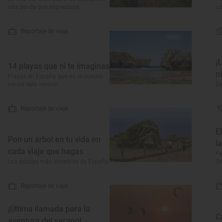
una senda que impresiona
ni
Reportaje de viaje
¡
14 playas que ni te imaginas
n
Playas en España que no te puedes
perder este verano
De
Reportaje de viaje
E
Pon un árbol en tu vida en
l
cada viaje que hagas
Fe
Los árboles más increíbles de España
(M
Reportaje de viaje
¡Última llamada para la
C
aventura del verano!