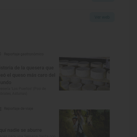
Ver web
Reportaje gastronómico
istoria de la quesera que
reó el queso más caro del
undo
esería ‘Los Puertos’ (Poo de
brales, Asturias)
Reportaje de viaje
quí nadie se aburre
anes para una Semana Santa con