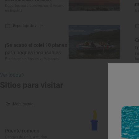
m
Deportes para aprovechar el verano
en España
6 
Reportaje de viaje
C
¡Se acabó el cole! 10 planes
f
para peques incansables
Lo
Planes con niños en vacaciones
in
Ver todos
Sitios para visitar
Monumento
Puente romano
E
Cangas de Onís, Asturias
Ca