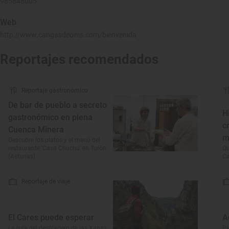
985848005
Web
http://www.cangasdeonis.com/bienvenida
Reportajes recomendados
Reportaje gastronómico
De bar de pueblo a secreto
H
gastronómico en plena
c
Cuenca Minera
m
Descubre los platos y el menú del
restaurante 'Casa Chuchu' en Turón
Qu
(Asturias)
Ca
Reportaje de viaje
El Cares puede esperar
A
La ruta del desfiladero de las Xanas,
Pl