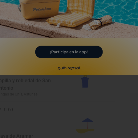
Monumento
apilla de Santa Cruz y
olmen
ngas de Onís, Asturias
Monumento
apilla y robledal de San
ntonio
ngas de Onís, Asturias
Playa
laya de Aramar