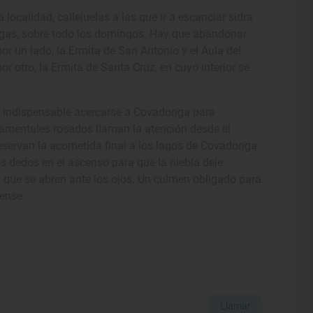
 localidad, callejuelas a las que ir a escanciar sidra
angas, sobre todo los domingos. Hay que abandonar
por un lado, la Ermita de San Antonio y el Aula del
or otro, la Ermita de Santa Cruz, en cuyo interior se
ta indispensable acercarse a Covadonga para
namentales rosados llaman la atención desde el
eservan la acometida final a los lagos de Covadonga.
os dedos en el ascenso para que la niebla deje
a que se abren ante los ojos. Un culmen obligado para
pense.
Llamar