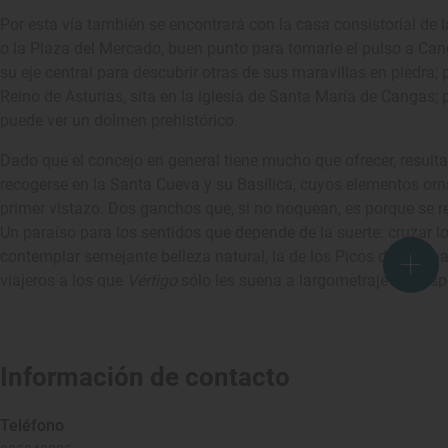
Por esta vía también se encontrará con la casa consistorial de la
o la Plaza del Mercado, buen punto para tomarle el pulso a C
su eje central para descubrir otras de sus maravillas en piedra; 
Reino de Asturias, sita en la iglesia de Santa María de Cangas; p
puede ver un dolmen prehistórico.
Dado que el concejo en general tiene mucho que ofrecer, resul
recogerse en la Santa Cueva y su Basílica, cuyos elementos or
primer vistazo. Dos ganchos que, si no noquean, es porque se r
Un paraíso para los sentidos que depende de la suerte: cruzar l
contemplar semejante belleza natural, la de los Picos de Europ
viajeros a los que
Vértigo
sólo les suena a largometraje de sus
Información de contacto
Teléfono