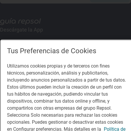
Descárgate la App
App Store
Google Play
Tus Preferencias de Cookies
Guía Repsol
Enlaces
Utilizamos cookies propias y de terceros con fines
técnicos, personalización, análisis y publicitarios,
Comer
Contacto
incluyendo anuncios personalizados a partir de tus datos.
Estos últimos pueden incluir la creación de un perfil con
Viajar
Sala de prensa
tus hábitos de navegación, pudiendo vincular tus
Dormir
Canal de ética
dispositivos, combinar tus datos online y offline, y
compartirlos con otras empresas del grupo Repsol.
Selecciona Solo necesarias para rechazar las cookies
opcionales. Puedes gestionar o desactivar estas cookies
en Configurar preferencias. Más detalles en la
Política de