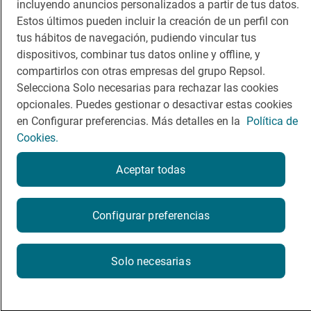
incluyendo anuncios personalizados a partir de tus datos.
Estos últimos pueden incluir la creación de un perfil con
Viajar
Sala de prensa
tus hábitos de navegación, pudiendo vincular tus
Dormir
Canal de ética
dispositivos, combinar tus datos online y offline, y
compartirlos con otras empresas del grupo Repsol.
Selecciona Solo necesarias para rechazar las cookies
opcionales. Puedes gestionar o desactivar estas cookies
en Configurar preferencias. Más detalles en la
Política de
Cookies.
Política de privacidad
Política de cookies
Nota legal
Condiciones del servicio
Aceptar todas
© Repsol S.A. 2000
- 2026
Configurar preferencias
Solo necesarias