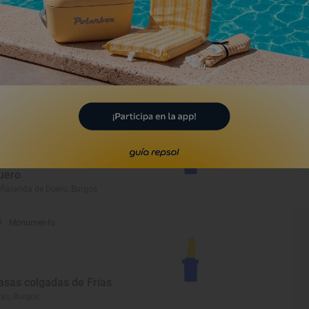
Monumento
rmita de San Roque
llarcayo de Merindad de Castilla la
eja, Burgos
Monumento
astillo de Peñaranda de
uero
ñaranda de Duero, Burgos
Monumento
asas colgadas de Frías
ías, Burgos