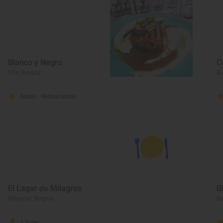
Blanco y Negro
C
Oña, Burgos
Bu
Solete
· Restaurantes
El Lagar de Milagros
B
Milagros, Burgos
Bu
2 Soles