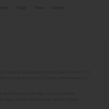
omer
Viajar
Soles
Soletes
n el fuero de Sepúlveda concedido por Alfonso VII. El
aba al municipio como La Cueba, perteneciente a la
 de la Asunción, del siglo XII y con portada
5 de mayo, Acción de Gracias en agosto y Santo