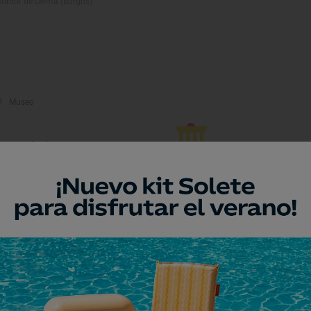
rador de Lerma (Burgos)
Museo
useo de Juegos
radicionales
anda de Duero, Burgos
Museo
entro de Interpretación del
astillo de Peñaranda de
uero
ñaranda de Duero, Burgos