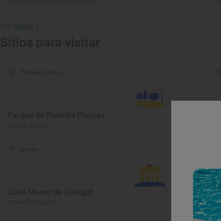
pueblo con leyendas románticas
Pa
Ver todos
Sitios para visitar
Parque Urbano
M
Parque de Fuentes Blancas
T
Burgos, Burgos
Ar
Museo
C
C
Casa Museo de Salaguti
D
Sasamón, Burgos
Pe