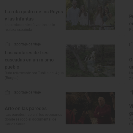
La ruta gastro de los Reyes
P
y las Infantas
e
Los restaurantes favoritos de la
realeza española
Pu
Reportaje de viaje
Los cantares de tres
cascadas en un mismo
O
pueblo
u
Ruta refrescante por Tubilla del Agua
Lo
(Burgos)
y 
Reportaje de viaje
V
Arte en las paredes
g
‘Las paredes hablan’: los escenarios
donde se rodó el documental de
‘E
Carlos Saura
Es