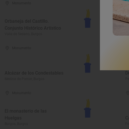
Monumento
Orbaneja del Castillo.
E
Conjunto Histórico Artístico
Vi
Valle de Sedano, Burgos
Vi
Monumento
C
Alcázar de los Condestables
D
Medina de Pomar, Burgos
Pe
Monumento
El monasterio de las
Huelgas
C
Burgos, Burgos
Fr