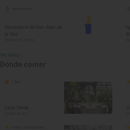
Monumento
Monasterio de San Juan de
I
la Hoz
B
Cillaperlata, Burgos
Bu
Ver todos
Dónde comer
1 Sol
Casa Ojeda
C
Burgos, Burgos
Co
Solete
· Restaurantes