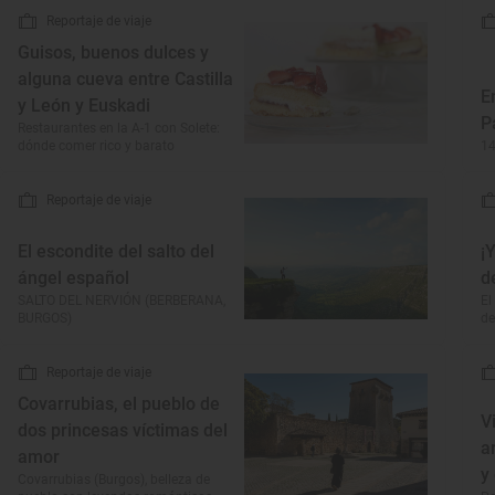
Reportaje de viaje
Guisos, buenos dulces y
alguna cueva entre Castilla
E
y León y Euskadi
P
Restaurantes en la A-1 con Solete:
dónde comer rico y barato
14
Reportaje de viaje
El escondite del salto del
¡
ángel español
d
SALTO DEL NERVIÓN (BERBERANA,
El
BURGOS)
de
Reportaje de viaje
Covarrubias, el pueblo de
V
dos princesas víctimas del
a
amor
y
Covarrubias (Burgos), belleza de