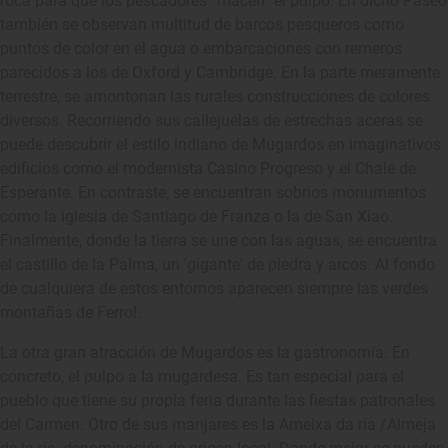
roca para que los pescadores “macen” el pulpo. En dicho Paseo
también se observan multitud de barcos pesqueros como
puntos de color en el agua o embarcaciones con remeros
parecidos a los de Oxford y Cambridge. En la parte meramente
terrestre, se amontonan las rurales construcciones de colores
diversos. Recorriendo sus callejuelas de estrechas aceras se
puede descubrir el estilo indiano de Mugardos en imaginativos
edificios como el modernista Casino Progreso y el Chalé de
Esperante. En contraste, se encuentran sobrios monumentos
como la iglesia de Santiago de Franza o la de San Xiao.
Finalmente, donde la tierra se une con las aguas, se encuentra
el castillo de la Palma, un 'gigante' de piedra y arcos. Al fondo
de cualquiera de estos entornos aparecen siempre las verdes
montañas de Ferrol.
La otra gran atracción de Mugardos es la gastronomía. En
concreto, el pulpo a la mugardesa. Es tan especial para el
pueblo que tiene su propia feria durante las fiestas patronales
del Carmen. Otro de sus manjares es la Ameixa da ría /Almeja