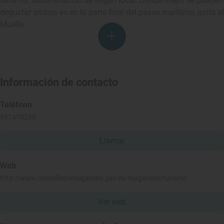
de la ría, denominación de origen local. Donde mejor se pueden
degustar ambos es en la parte final del paseo marítimo, junto al
Muelle.
Información de contacto
Teléfono
981470290
Llamar
Web
http://www.concellodemugardos.gal/es/mugardos/turismo
Ver web