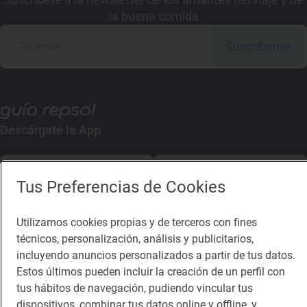
la buena comida
Suscribirme
Descárgate la App
App Store
Google Play
Tus Preferencias de Cookies
Guía Repsol
Enlaces
Utilizamos cookies propias y de terceros con fines
técnicos, personalización, análisis y publicitarios,
Comer
Contacto
incluyendo anuncios personalizados a partir de tus datos.
Viajar
Sala de prensa
Estos últimos pueden incluir la creación de un perfil con
tus hábitos de navegación, pudiendo vincular tus
Dormir
Canal de ética
dispositivos, combinar tus datos online y offline, y