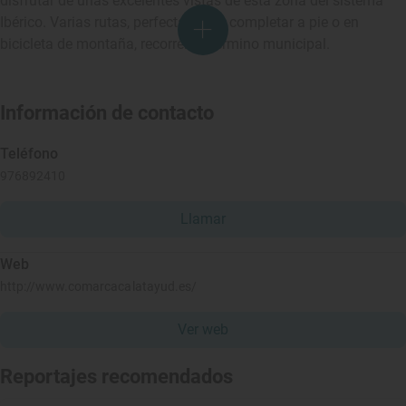
disfrutar de unas excelentes vistas de esta zona del sistema
Ibérico. Varias rutas, perfectas para completar a pie o en
bicicleta de montaña, recorren el término municipal.
Información de contacto
Teléfono
976892410
Llamar
Web
http://www.comarcacalatayud.es/
Ver web
Reportajes recomendados