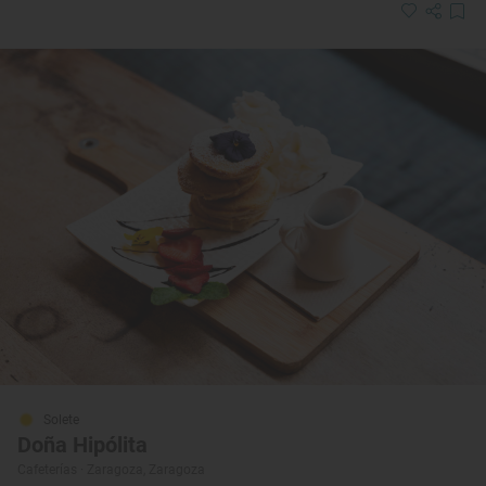
Solete
Doña Hipólita
Cafeterías · Zaragoza, Zaragoza