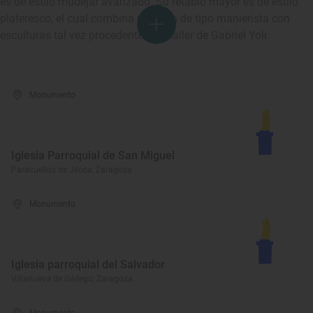
es de estilo mudéjar avanzado. Su retablo mayor es de estilo
plateresco, el cual combina pinturas de tipo manierista con
esculturas tal vez procedentes del taller de Gabriel Yoli.
Monumento
Iglesia Parroquial de San Miguel
Paracuellos de Jiloca, Zaragoza
Monumento
Iglesia parroquial del Salvador
Villanueva de Gállego, Zaragoza