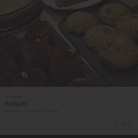
Solete
Patipatú
Cafeterías · Zaragoza, Zaragoza