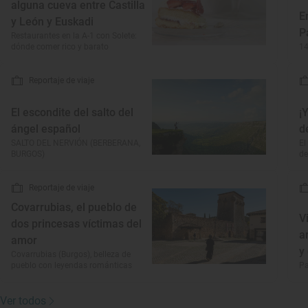
alguna cueva entre Castilla
E
y León y Euskadi
P
Restaurantes en la A-1 con Solete:
dónde comer rico y barato
14
Reportaje de viaje
El escondite del salto del
¡
ángel español
d
SALTO DEL NERVIÓN (BERBERANA,
El
BURGOS)
de
Reportaje de viaje
Covarrubias, el pueblo de
V
dos princesas víctimas del
a
amor
y
Covarrubias (Burgos), belleza de
pueblo con leyendas románticas
Pa
Ver todos