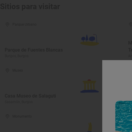
Sitios para visitar
Parque Urbano
M
Parque de Fuentes Blancas
T
Burgos, Burgos
Ar
Museo
C
C
Casa Museo de Salaguti
D
Sasamón, Burgos
Pe
Monumento