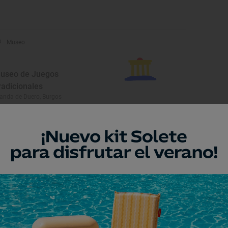
Museo
useo de Juegos
radicionales
anda de Duero, Burgos
Museo
entro de Interpretación del
astillo de Peñaranda de
uero
ñaranda de Duero, Burgos
Monumento