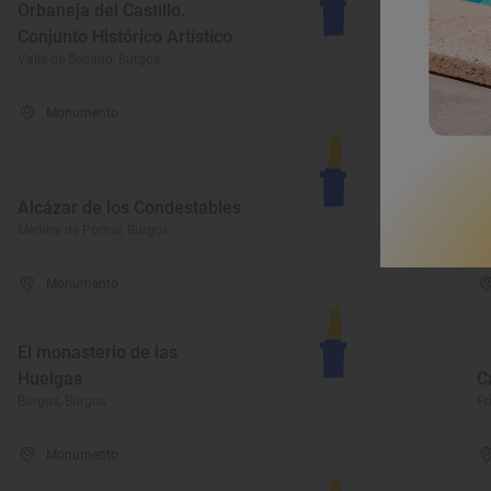
Orbaneja del Castillo.
E
Conjunto Histórico Artístico
Vi
Valle de Sedano, Burgos
Vi
Monumento
C
Alcázar de los Condestables
D
Medina de Pomar, Burgos
Pe
Monumento
El monasterio de las
Huelgas
C
Burgos, Burgos
Fr
Monumento