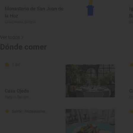
Monasterio de San Juan de
I
la Hoz
B
Cillaperlata, Burgos
Bu
Ver todos
Dónde comer
1 Sol
Casa Ojeda
C
Burgos, Burgos
Co
Solete
· Restaurantes