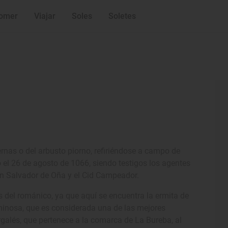
omer
Viajar
Soles
Soletes
iernas o del arbusto piorno, refiriéndose a campo de
ó el 26 de agosto de 1066, siendo testigos los agentes
San Salvador de Oña y el Cid Campeador.
s del románico, ya que aquí se encuentra la ermita de
minosa, que es considerada una de las mejores
galés, que pertenece a la comarca de La Bureba, al