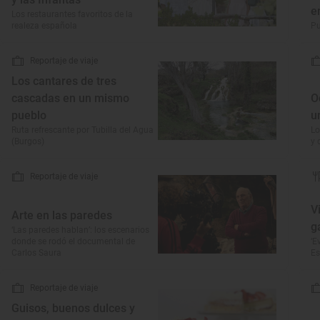
e
Los restaurantes favoritos de la
realeza española
Pu
Reportaje de viaje
Los cantares de tres
cascadas en un mismo
O
pueblo
u
Ruta refrescante por Tubilla del Agua
Lo
(Burgos)
y 
Reportaje de viaje
V
Arte en las paredes
g
‘Las paredes hablan’: los escenarios
donde se rodó el documental de
‘E
Carlos Saura
Es
Reportaje de viaje
Guisos, buenos dulces y