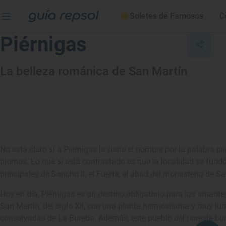
Soletes de Famosos
C
Piérnigas
La belleza románica de San Martín
No está claro si a Piérnigas le viene el nombre por la palabra p
piornos. Lo que sí está contrastado es que la localidad se fund
principales de Sancho II, el Fuerte, el abad del monasterio de 
Hoy en día, Piérnigas es un destino obligatorio para los amante
San Martín, del siglo XII, con una planta hermosísima y muy lu
conservadas de La Bureba. Además, este pueblo del noreste bur