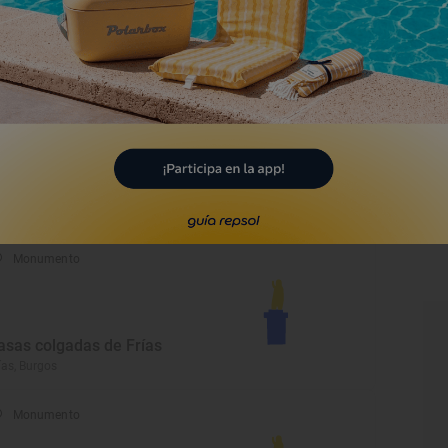
rmita de San Roque
llarcayo de Merindad de Castilla la
eja, Burgos
Monumento
astillo de Peñaranda de
uero
ñaranda de Duero, Burgos
Monumento
asas colgadas de Frías
ías, Burgos
Monumento