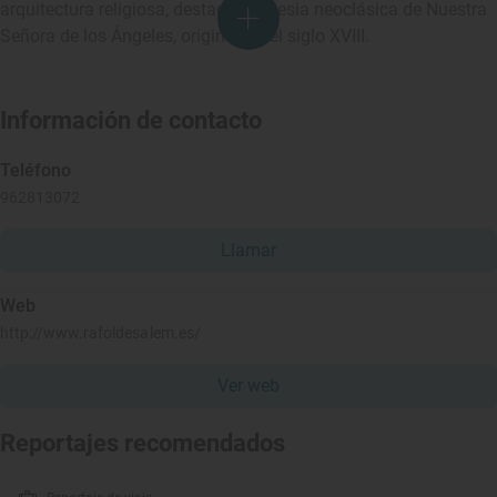
arquitectura religiosa, destaca la iglesia neoclásica de Nuestra
Señora de los Ángeles, originaria del siglo XVIII.
Información de contacto
Teléfono
962813072
Llamar
Web
http://www.rafoldesalem.es/
Ver web
Reportajes recomendados