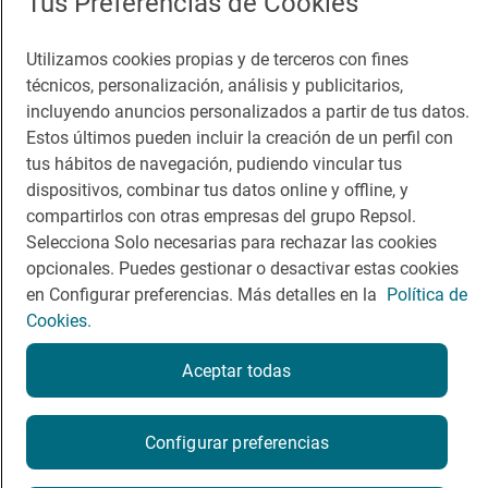
Tus Preferencias de Cookies
Guía Repsol
Enlaces
Utilizamos cookies propias y de terceros con fines
técnicos, personalización, análisis y publicitarios,
Comer
Contacto
incluyendo anuncios personalizados a partir de tus datos.
Estos últimos pueden incluir la creación de un perfil con
Viajar
Sala de prensa
tus hábitos de navegación, pudiendo vincular tus
dispositivos, combinar tus datos online y offline, y
Dormir
Canal de ética
compartirlos con otras empresas del grupo Repsol.
Selecciona Solo necesarias para rechazar las cookies
opcionales. Puedes gestionar o desactivar estas cookies
en Configurar preferencias. Más detalles en la
Política de
Cookies.
Política de privacidad
Política de cookies
Nota legal
Condiciones del servicio
Aceptar todas
© Repsol S.A. 2000
- 2026
Configurar preferencias