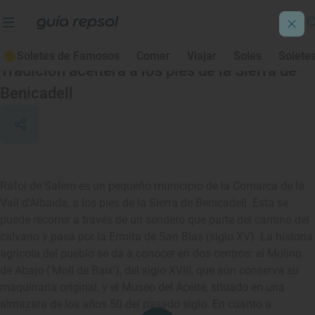
Ráfol de Salem
Soletes de Famosos
Comer
Viajar
Soles
Solete
Tradición aceitera a los pies de la Sierra de
Benicadell
Ráfol de Salem es un pequeño municipio de la Comarca de la
Vall d’Albaida, a los pies de la Sierra de Benicadell. Ésta se
puede recorrer a través de un sendero que parte del camino del
calvario y pasa por la Ermita de San Blas (siglo XV). La historia
agrícola del pueblo se da a conocer en dos centros: el Molino
de Abajo ('Molí de Baix'), del siglo XVIII, que aún conserva su
maquinaria original, y el Museo del Aceite, situado en una
almazara de los años 50 del pasado siglo. En cuanto a