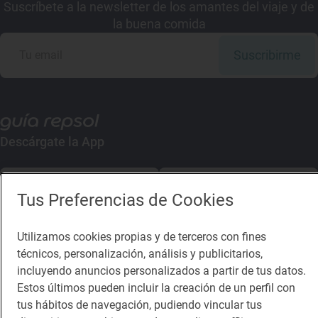
Suscríbete a la newsletter de los amantes del viaje y de
la buena comida
Suscribirme
Descárgate la App
App Store
Google Play
Tus Preferencias de Cookies
Guía Repsol
Enlaces
Utilizamos cookies propias y de terceros con fines
técnicos, personalización, análisis y publicitarios,
Comer
Contacto
incluyendo anuncios personalizados a partir de tus datos.
Viajar
Sala de prensa
Estos últimos pueden incluir la creación de un perfil con
tus hábitos de navegación, pudiendo vincular tus
Dormir
Canal de ética