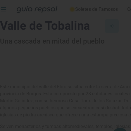
Soletes de Famosos
C
Valle de Tobalina
Una cascada en mitad del pueblo
Este municipio del valle del Ebro se sitúa entre la sierra de Ara
provincia de Burgos. Está compuesto por 28 entidades locales m
Martín Galíndez, con su hermosa Casa Torre de los Salazar. De aq
algunos pequeños pueblos que se encuentran casi deshabitado
iglesias de piedra arenisca que ofrecen una estampa preciosa co
Se ven monasterios y tumbas altomedievales, templos, iglesias y