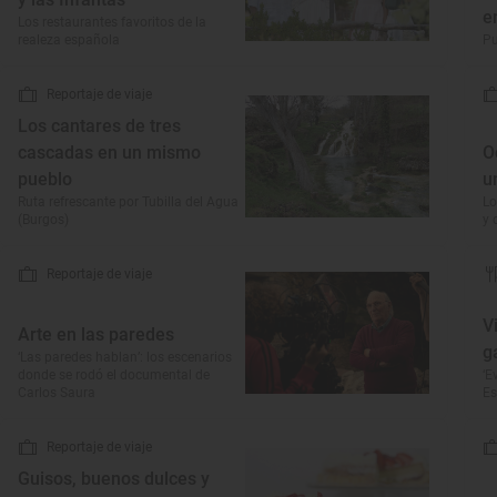
e
Los restaurantes favoritos de la
realeza española
Pu
Reportaje de viaje
Los cantares de tres
cascadas en un mismo
O
pueblo
u
Ruta refrescante por Tubilla del Agua
Lo
(Burgos)
y 
Reportaje de viaje
V
Arte en las paredes
g
‘Las paredes hablan’: los escenarios
donde se rodó el documental de
‘E
Carlos Saura
Es
Reportaje de viaje
Guisos, buenos dulces y