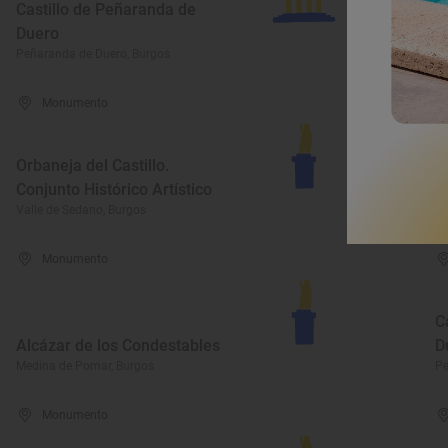
Castillo de Peñaranda de
B
Duero
S
Peñaranda de Duero, Burgos
Ar
Monumento
Orbaneja del Castillo.
E
Conjunto Histórico Artístico
Vi
Valle de Sedano, Burgos
Vi
Monumento
C
Alcázar de los Condestables
D
Medina de Pomar, Burgos
Pe
Monumento