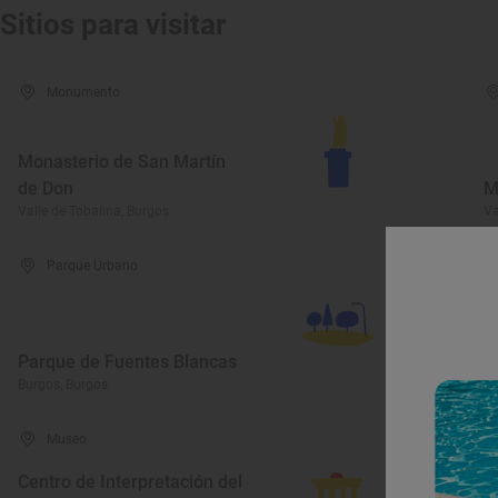
Sitios para visitar
Monumento
Monasterio de San Martín
de Don
M
Valle de Tobalina, Burgos
Va
Parque Urbano
M
Parque de Fuentes Blancas
T
Burgos, Burgos
Ar
Museo
Centro de Interpretación del
I