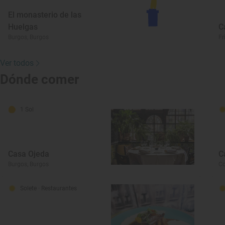
El monasterio de las
Huelgas
C
Burgos, Burgos
Fr
Ver todos
Dónde comer
1 Sol
Casa Ojeda
C
Burgos, Burgos
Co
Solete
· Restaurantes