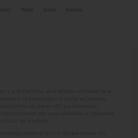
omer
Viajar
Soles
Soletes
cena y la de Pancorbo, en el extremo nororiental de la
enores y 10 localidades y la capital es Quintana
uí parte la ruta por el valle que discurre por
s pero conservan aún casas señoriales e imponentes
n la luz del atardecer.
 ermitas, arroyos y ríos y si hay que señalar una