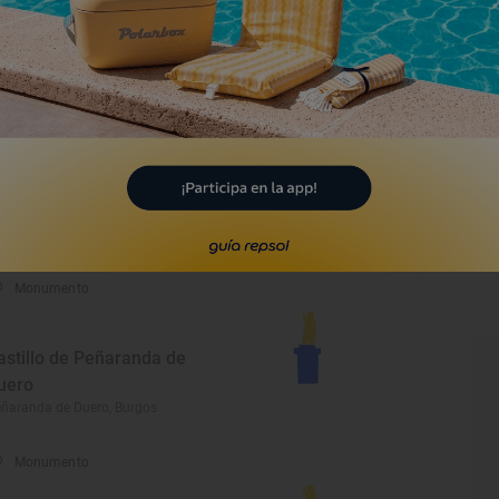
autista-Museo de Arte
acro
anda de Duero, Burgos
Monumento
rmita de San Roque
llarcayo de Merindad de Castilla la
eja, Burgos
Monumento
astillo de Peñaranda de
uero
ñaranda de Duero, Burgos
Monumento