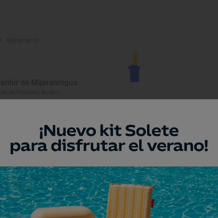
Monumento
enhir de Mijaralengua
lle de Tobalina, Burgos
Museo
useo de Juegos
radicionales
anda de Duero, Burgos
Museo
glesia de San Juan