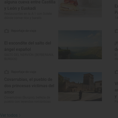
alguna cueva entre Castilla
E
y León y Euskadi
P
Restaurantes en la A-1 con Solete:
dónde comer rico y barato
14
Reportaje de viaje
El escondite del salto del
¡
ángel español
d
SALTO DEL NERVIÓN (BERBERANA,
El
BURGOS)
de
Reportaje de viaje
Covarrubias, el pueblo de
V
dos princesas víctimas del
a
amor
y
Covarrubias (Burgos), belleza de
pueblo con leyendas románticas
Pa
Ver todos