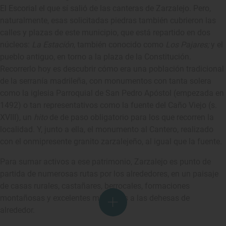
El Escorial el que sí salió de las canteras de Zarzalejo. Pero,
naturalmente, esas solicitadas piedras también cubrieron las
calles y plazas de este municipio, que está repartido en dos
núcleos:
La Estación
, también conocido como
Los Pajares;
y el
pueblo antiguo, en torno a la plaza de la Constitución.
Recorrerlo hoy es descubrir cómo era una población tradicional
de la serranía madrileña, con monumentos con tanta solera
como la iglesia Parroquial de San Pedro Apóstol (empezada en
1492) o tan representativos como la fuente del Caño Viejo (s.
XVIII), un
hito
de de paso obligatorio para los que recorren la
localidad. Y, junto a ella, el monumento al Cantero, realizado
con el onmipresente granito zarzalejeño, al igual que la fuente.
Para sumar activos a ese patrimonio, Zarzalejo es punto de
partida de numerosas rutas por los alrededores, en un paisaje
de casas rurales, castañares, berrocales, formaciones
montañosas y excelentes miradores a las dehesas de
alrededor.