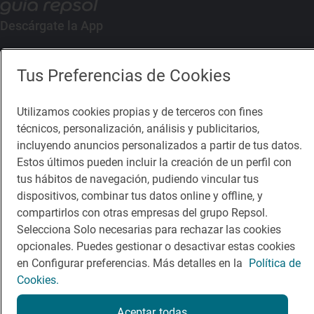
Descárgate la App
App Store
Google Play
Tus Preferencias de Cookies
Guía Repsol
Enlaces
Utilizamos cookies propias y de terceros con fines
técnicos, personalización, análisis y publicitarios,
Comer
Contacto
incluyendo anuncios personalizados a partir de tus datos.
Estos últimos pueden incluir la creación de un perfil con
Viajar
Sala de prensa
tus hábitos de navegación, pudiendo vincular tus
Dormir
Canal de ética
dispositivos, combinar tus datos online y offline, y
compartirlos con otras empresas del grupo Repsol.
Selecciona Solo necesarias para rechazar las cookies
opcionales. Puedes gestionar o desactivar estas cookies
en Configurar preferencias. Más detalles en la
Política de
Cookies.
Política de privacidad
Política de cookies
Nota legal
Condiciones del servicio
Aceptar todas