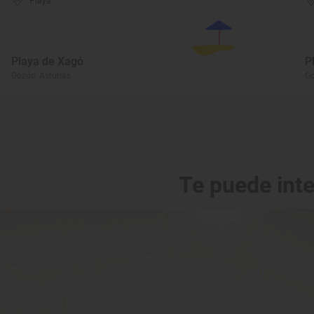
Playa
Playa de Xagó
P
Gozón, Asturias
Go
Te puede int