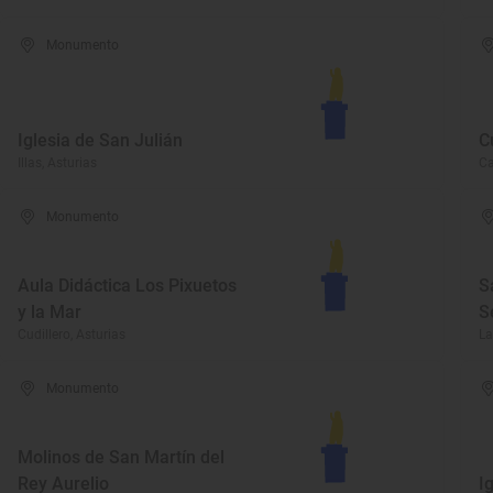
Monumento
Iglesia de San Julián
C
Illas, Asturias
Ca
Monumento
Aula Didáctica Los Pixuetos
S
y la Mar
S
Cudillero, Asturias
La
Monumento
Molinos de San Martín del
Rey Aurelio
I