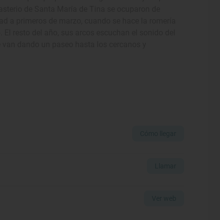
sterio de Santa María de Tina se ocuparon de
dad a primeros de marzo, cuando se hace la romería
 El resto del año, sus arcos escuchan el sonido del
e van dando un paseo hasta los cercanos y
Cómo llegar
Llamar
Ver web