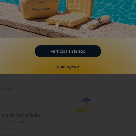
ueva del Pindal
badedeva, Asturias
Playa
laya de Aramar
zón, Asturias
Playa
laya de Sancidiello
dillero, Asturias