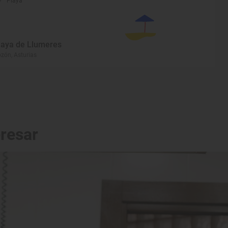
Playa
laya de Llumeres
zón, Asturias
eresar