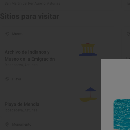
San Martín del Rey Aurelio, Asturias
Ta
Sitios para visitar
Museo
Archivo de Indianos y
Museo de la Emigración
L
Ribadedeva, Asturias
Ri
Playa
Playa de Mendía
P
Ribadedeva, Asturias
Ri
Monumento