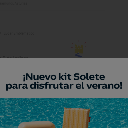
ramundi, Asturias
Lugar Emblemático
a Ruta Indiana
badedeva, Asturias
Playa
laya de La Franca
badedeva, Asturias
Monumento