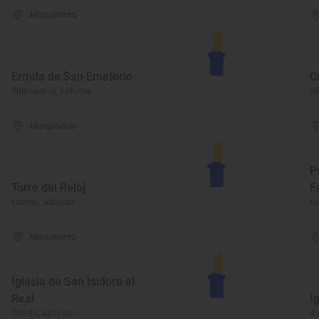
Monumento
Ermita de San Emeterio
C
Ribadedeva, Asturias
Ri
Monumento
P
Torre del Reloj
F
Lastres, Asturias
Na
Monumento
Iglesia de San Isidoro el
Real
I
Oviedo, Asturias
Av