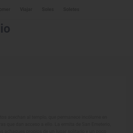
omer
Viajar
Soles
Soletes
io
iptos acechan al templo, que permanece incólume en
ras que dan acceso a ello. La ermita de San Emeterio,
los achaques propios de un lugar solitario y un poco