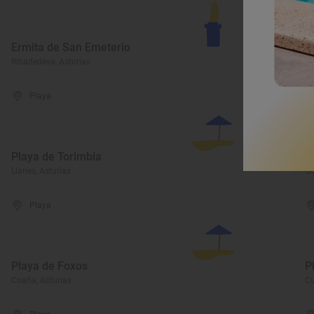
Ermita de San Emeterio
C
Ribadedeva, Asturias
Ri
Playa
Playa de Torimbia
P
Llanes, Asturias
Go
Playa
Playa de Foxos
P
Coaña, Asturias
Cu