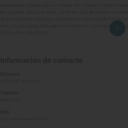
abandonado, pese a que los monjes del antiguo y cercano mona
ella durante cientos de años. La ermita sólo abandona su sole
de San Emeterio, que trae a la gente con ramos desde Pimiango.
mar y no ven pasar más que a los pájaros y a los lugareños qu
fascinantes acantilados.
Información de contacto
Ubicación
43.396524, -4.532244
Teléfono
985412004
Web
http://www.ribadedeva.es