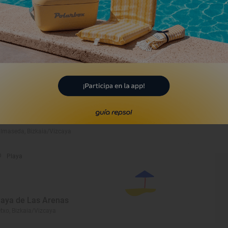
useo Boinas La Encartada
lmaseda, Bizkaia/Vizcaya
Monumento
statua de Martín Mendía
lmaseda, Bizkaia/Vizcaya
Playa
laya de Las Arenas
txo, Bizkaia/Vizcaya