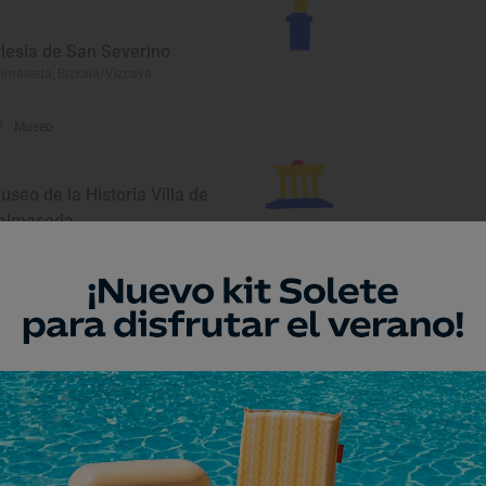
glesia de San Severino
lmaseda, Bizkaia/Vizcaya
Museo
useo de la Historia Villa de
almaseda
lmaseda, Bizkaia/Vizcaya
Monumento
yuntamiento de
almaseda
lmaseda, Bizkaia/Vizcaya
Museo