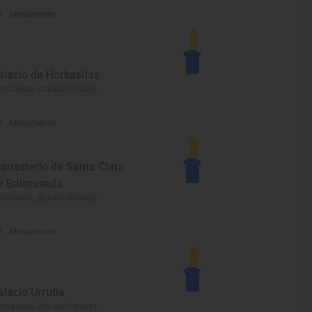
Monumento
alacio de Horkasitas
lmaseda, Bizkaia/Vizcaya
Monumento
onasterio de Santa Clara
e Balmaseda
lmaseda, Bizkaia/Vizcaya
Monumento
alacio Urrutia
lmaseda, Bizkaia/Vizcaya