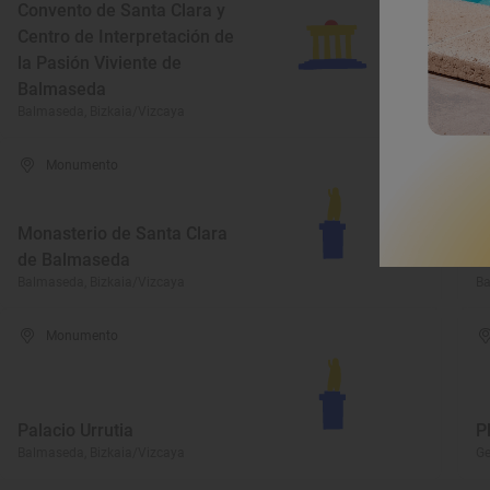
Convento de Santa Clara y
Centro de Interpretación de
la Pasión Viviente de
Balmaseda
M
Balmaseda, Bizkaia/Vizcaya
Ba
Monumento
Monasterio de Santa Clara
de Balmaseda
E
Balmaseda, Bizkaia/Vizcaya
Ba
Monumento
Palacio Urrutia
P
Balmaseda, Bizkaia/Vizcaya
Ge