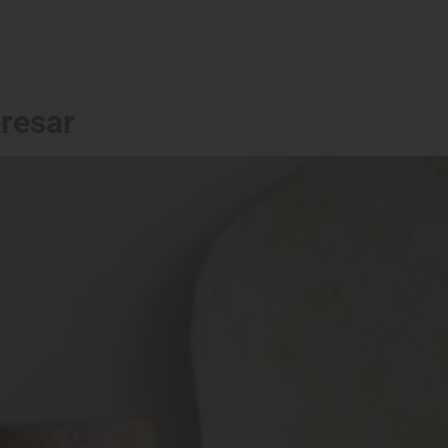
eresar