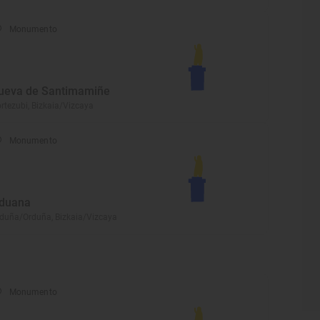
Monumento
ueva de Santimamiñe
rtezubi, Bizkaia/Vizcaya
Monumento
duana
duña/Orduña, Bizkaia/Vizcaya
Monumento