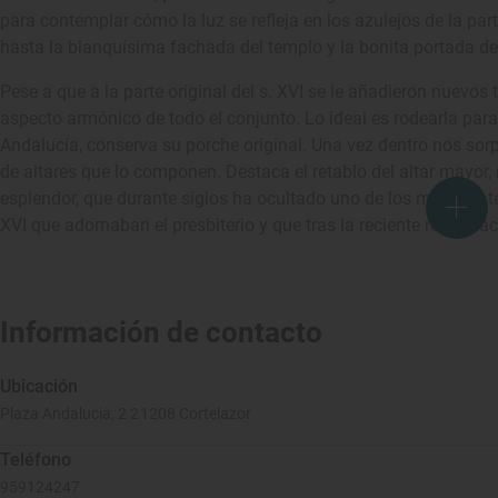
para contemplar cómo la luz se refleja en los azulejos de la pa
hasta la blanquísima fachada del templo y la bonita portada de l
Pese a que a la parte original del s. XVI se le añadieron nuevos 
aspecto armónico de todo el conjunto. Lo ideal es rodearla para
Andalucía, conserva su porche original. Una vez dentro nos sorp
de altares que lo componen. Destaca el retablo del altar mayor,
esplendor, que durante siglos ha ocultado uno de los mayores t
XVI que adornaban el presbiterio y que tras la reciente restaur
Información de contacto
Ubicación
Plaza Andalucia, 2 21208 Cortelazor
Teléfono
959124247