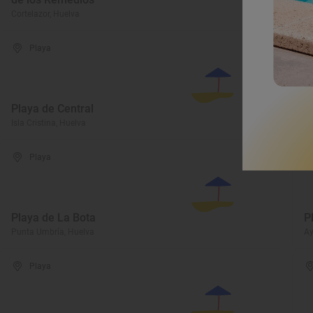
Cortelazor, Huelva
Co
Playa
Playa de Central
P
Isla Cristina, Huelva
Is
Playa
Playa de La Bota
P
Punta Umbría, Huelva
Ay
Playa