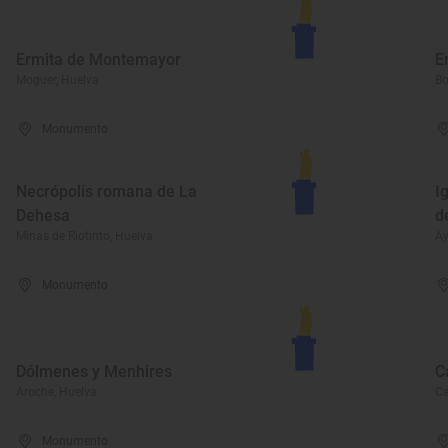
Ermita de Montemayor
E
Moguer, Huelva
Bo
Monumento
Necrópolis romana de La
I
Dehesa
d
Minas de Riotinto, Huelva
Ay
Monumento
Dólmenes y Menhires
C
Aroche, Huelva
Ca
Monumento