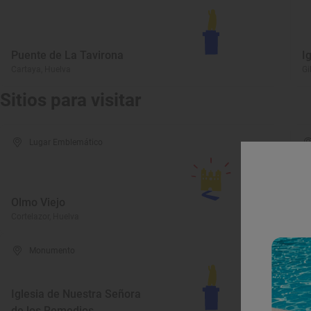
Puente de La Tavirona
I
Cartaya, Huelva
Gi
Sitios para visitar
Lugar Emblemático
Olmo Viejo
L
Cortelazor, Huelva
Co
Monumento
Iglesia de Nuestra Señora
E
de los Remedios
C