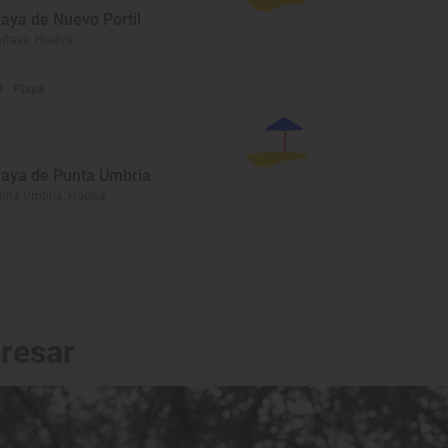
laya de Nuevo Portil
rtaya, Huelva
Playa
laya de Punta Umbría
nta Umbría, Huelva
eresar