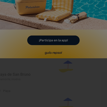
rtelazor, Huelva
Playa
laya de Islantilla
la Cristina, Huelva
Playa
laya de San Bruno
amonte, Huelva
Playa