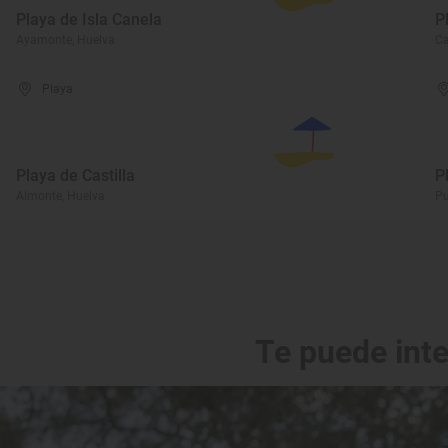
Playa de Isla Canela
P
Ayamonte, Huelva
Ca
Playa
Playa de Castilla
P
Almonte, Huelva
Pu
Te puede int