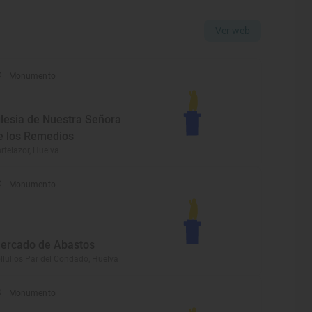
Ver web
Monumento
glesia de Nuestra Señora
e los Remedios
rtelazor, Huelva
Monumento
ercado de Abastos
llullos Par del Condado, Huelva
Monumento