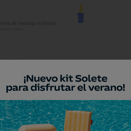
glesia de Santiago el Mayor
braleón, Huelva
Monumento
avadero de la Fuente Chica
rtelazor, Huelva
Monumento
rmita de la Virgen de la
oronada