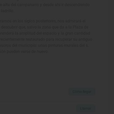
rte alta del campanario y desde ahí ir descendiendo
adrillo.
tramos en los siglos posteriores, nos admirará el
 descubrir que, salvo la zona que da a la Plaza de
renderá la amplitud del espacio y la gran cantidad
 recientemente restaurado para recuperar su antiguo
esoros del municipio: unas pinturas murales del s.
ación pueden verse de nuevo.
Cómo llegar
Llamar