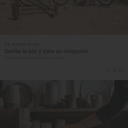
Reportaje de viaje
Suelta la bici y date un chapuzón
10 rutas en bici por ríos, playas y pozas