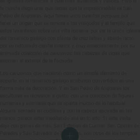
de iglesias románicas, a cuál más ‘auténtica’ y valiosa. Pero si
te cuesta elegir una, que sepas que la imprescindible es San
Pedro de Angoares. Aquí tienes unos cuantos
porques
: por
tener un origen que se remota a los visigodos y al templo que
éstos levantaron sobre una villa romana; por ser la única iglesia
del románico gallego con planta de cruz latina y ábside recto;
por su historiado capitel interior, y, muy especialmente, por su
animada colección de
canzorros
: las cabezas de vigas que
asoman al exterior de la fachada.
Los
canzorros
, que nacieron como un simple elemento de
soporte, en el románico gallego acabaron convertidos en una
forma más de decoración. Y en San Pedro de Angoares los
escultores se recrearon a gusto, con una colección de figuras
humanas y animales que se aparta mucho de lo habitual.
Alguna, sentada en cuclillas y con la cabeza apoyada en las
manos, parece estar meditando allá en lo alto. Si esta visita
deja con ganas de más, San Esteban de Cumiar, San Ciprián de
Paredes y San Salvador de Padrones, son otros de los templos