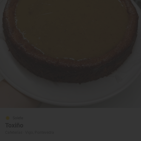
Solete
Toxiño
Cafeterías · Vigo, Pontevedra