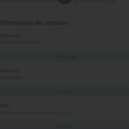
románicos que se encuentran cerca, en esta misma zona.
Información de contacto
Ubicación
42.165758, -8.503352
Cómo llegar
Teléfono
986640000
Llamar
Web
http://www.turismoponteareas.gal/es/
Ver web