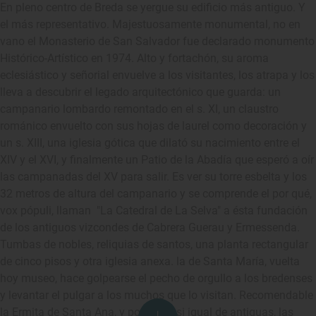
En pleno centro de Breda se yergue su edificio más antiguo. Y
el más representativo. Majestuosamente monumental, no en
vano el Monasterio de San Salvador fue declarado monumento
Histórico-Artístico en 1974. Alto y fortachón, su aroma
eclesiástico y señorial envuelve a los visitantes, los atrapa y los
lleva a descubrir el legado arquitectónico que guarda: un
campanario lombardo remontado en el s. XI, un claustro
románico envuelto con sus hojas de laurel como decoración y
un s. XIII, una iglesia gótica que dilató su nacimiento entre el
XIV y el XVI, y finalmente un Patio de la Abadía que esperó a oír
las campanadas del XV para salir. Es ver su torre esbelta y los
32 metros de altura del campanario y se comprende el por qué,
vox pópuli, llaman "La Catedral de La Selva" a ésta fundación
de los antiguos vizcondes de Cabrera Guerau y Ermessenda.
Tumbas de nobles, reliquias de santos, una planta rectangular
de cinco pisos y otra iglesia anexa. la de Santa María, vuelta
hoy museo, hace golpearse el pecho de orgullo a los bredenses
y levantar el pulgar a los muchos que lo visitan. Recomendable
la Ermita de Santa Ana, y por ser casi igual de antiguas, las