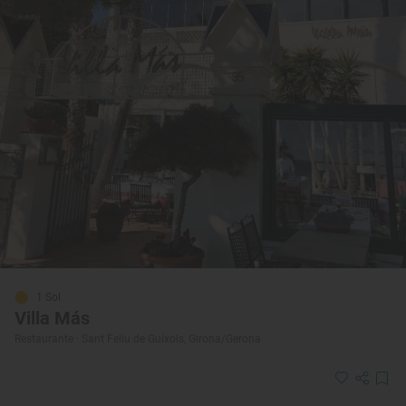
1 Sol
Villa Más
Restaurante · Sant Feliu de Guíxols, Girona/Gerona