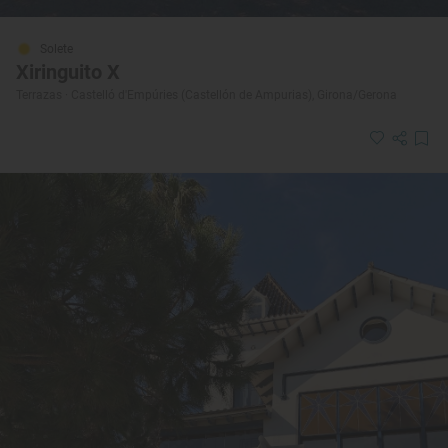
Solete
Xiringuito X
Terrazas · Castelló d'Empúries (Castellón de Ampurias), Girona/Gerona