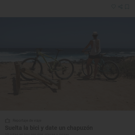
Reportaje de viaje
Suelta la bici y date un chapuzón
10 rutas en bici por ríos, playas y pozas