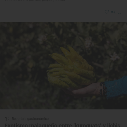
Reportaje gastronómico
Exotismo malagueño entre ‘kumquats’ y lichis