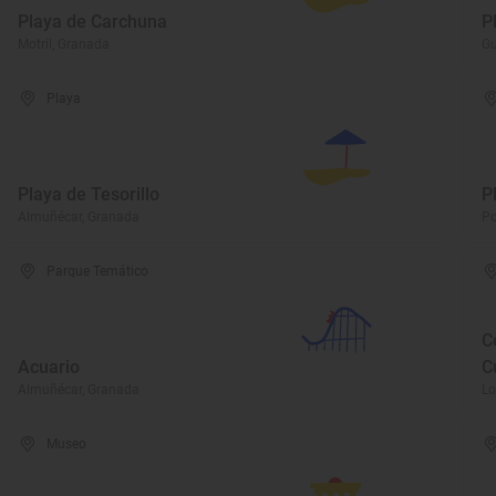
Playa de Carchuna
P
Motril, Granada
Gu
Playa
Playa de Tesorillo
P
Almuñécar, Granada
Po
Parque Temático
C
Acuario
C
Almuñécar, Granada
Lo
Museo