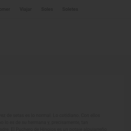
omer
Viajar
Soles
Soletes
ez de setas es lo normal. Lo cotidiano. Con ellos
 lo es de su hermana y, precisamente, tan
re. El Puchero de Hinojos es un potaje alpujarreño