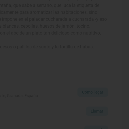
taña, que sabe a serrano, que luce la etiqueta de
nicamente para aromatizar las habitaciones, sino
se impone en el paladar cucharada a cucharada -y eso
as blancas, cebollas, huesos de jamón, tocino,
n el abc de un plato tan delicioso como nutritivo,
sos o palillos de santo y la tortilla de habas.
Cómo llegar
alle, Granada, España
Llamar