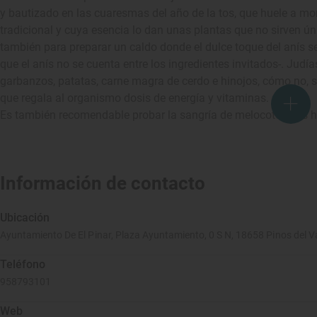
y bautizado en las cuaresmas del año de la tos, que huele a mon
tradicional y cuya esencia lo dan unas plantas que no sirven ú
también para preparar un caldo donde el dulce toque del anís 
que el anís no se cuenta entre los ingredientes invitados-. Judí
garbanzos, patatas, carne magra de cerdo e hinojos, cómo no, so
que regala al organismo dosis de energía y vitaminas.
Es también recomendable probar la sangría de melocotón, los hue
Información de contacto
Ubicación
Ayuntamiento De El Pinar, Plaza Ayuntamiento, 0 S N, 18658 Pinos del V
Teléfono
958793101
Web