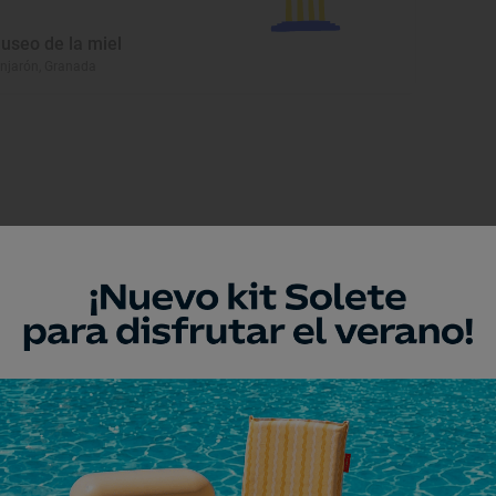
useo de la miel
njarón, Granada
eresar