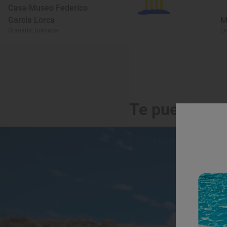
Casa-Museo Federico
García Lorca
M
Granada, Granada
La
Te puede int