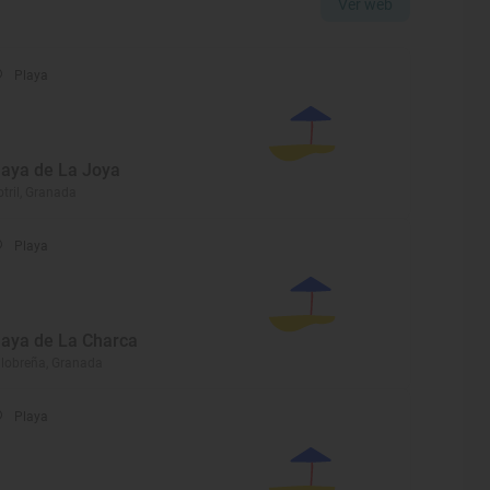
Ver web
Playa
laya de La Joya
tril, Granada
Playa
laya de La Charca
lobreña, Granada
Playa