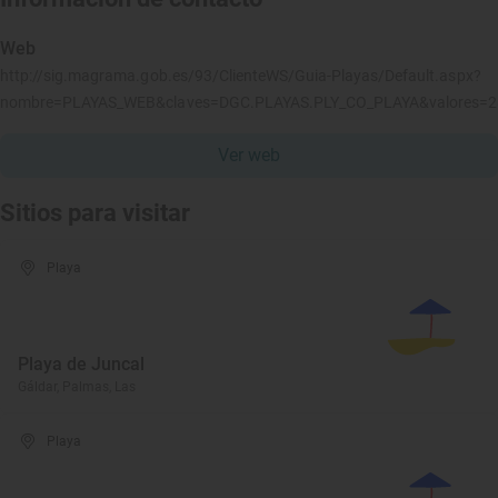
Web
http://sig.magrama.gob.es/93/ClienteWS/Guia-Playas/Default.aspx?
nombre=PLAYAS_WEB&claves=DGC.PLAYAS.PLY_CO_PLAYA&valores=
Ver web
Sitios para visitar
Playa
Playa de Juncal
Gáldar, Palmas, Las
Playa