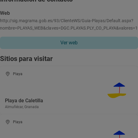
Web
http://sig.magrama.gob.es/93/ClienteWS/Guia-Playas/Default.aspx?
nombre=PLAYAS_WEB&claves=DGC.PLAYAS.PLY_CO_PLAYA&valores=
Ver web
Sitios para visitar
Playa
Playa de Caletilla
Almuñécar, Granada
Playa