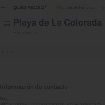
Soletes de Famosos
C
Playa de La Colorada
Yaiza
, Palmas, Las
Qué ver
Información de contacto
Web
http://sig.magrama.gob.es/93/ClienteWS/Guia-Playas/Default.aspx?