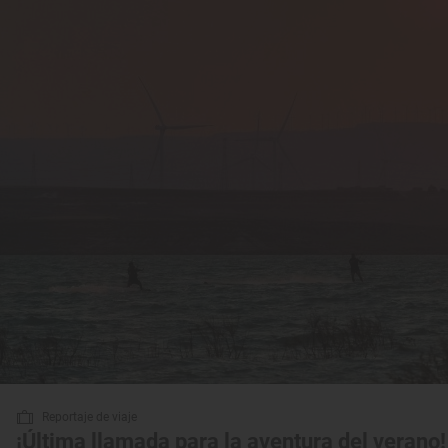
Reportaje de viaje
¡Última llamada para la aventura del verano!