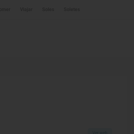
omer
Viajar
Soles
Soletes
Ver web