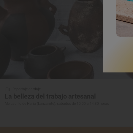
Reportaje de viaje
La belleza del trabajo artesanal
Mercadillo de Haría (Lanzarote): sábados de 10:00 a 14:30 horas