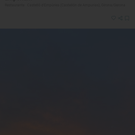
Restaurante · Castelló d'Empúries (Castellón de Ampurias), Girona/Gerona