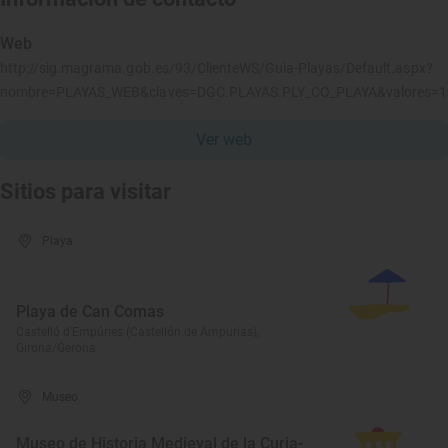
Web
http://sig.magrama.gob.es/93/ClienteWS/Guia-Playas/Default.aspx?
nombre=PLAYAS_WEB&claves=DGC.PLAYAS.PLY_CO_PLAYA&valores=
Ver web
Sitios para visitar
Playa
Playa de Can Comas
Castelló d'Empúries (Castellón de Ampurias),
Girona/Gerona
Museo
Museo de Historia Medieval de la Curia-