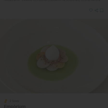
2 Soles
Empòrium