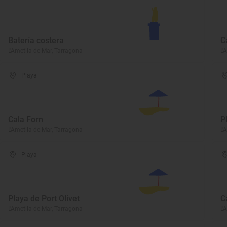
Batería costera
C
L'Ametlla de Mar, Tarragona
L'
Playa
Cala Forn
P
L'Ametlla de Mar, Tarragona
L'
Playa
Playa de Port Olivet
C
L'Ametlla de Mar, Tarragona
L'