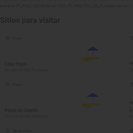
nombre=PLAYAS_WEB&claves=DGC.PLAYAS.PLY_CO_PLAYA&valores=
Sitios para visitar
Playa
Cala Pepo
P
L'Ametlla de Mar, Tarragona
L'
Playa
P
Playa de Chelin
G
L'Ametlla de Mar, Tarragona
L'
Monumento