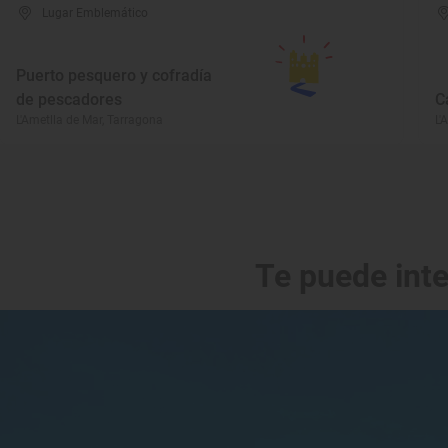
Lugar Emblemático
Puerto pesquero y cofradía
de pescadores
C
L'Ametlla de Mar, Tarragona
L'
Te puede int