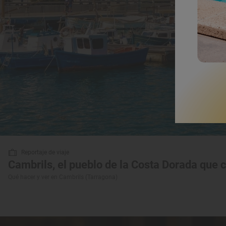
Reportaje de viaje
Cambrils, el pueblo de la Costa Dorada que 
Qué hacer y ver en Cambrils (Tarragona)