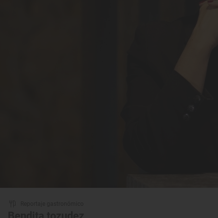
Reportaje gastronómico
Bendita tozudez