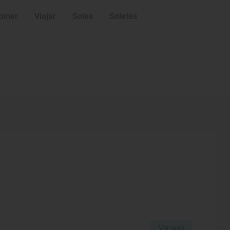
omer
Viajar
Soles
Soletes
Ver web