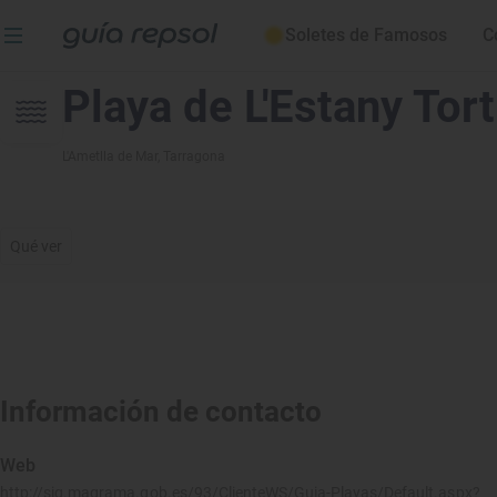
Soletes de Famosos
C
Playa de L'Estany Tort
L'Ametlla de Mar
, Tarragona
Qué ver
Información de contacto
Web
http://sig.magrama.gob.es/93/ClienteWS/Guia-Playas/Default.aspx?