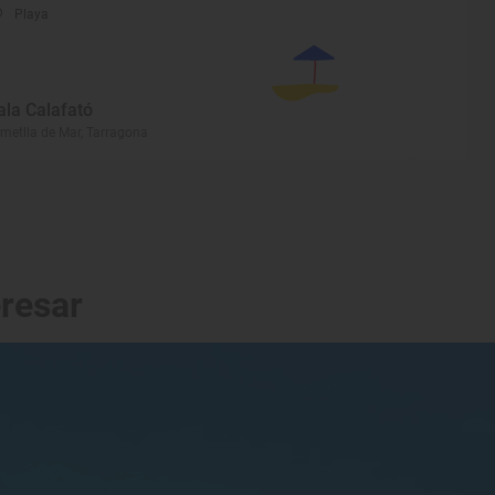
Playa
ala Calafató
Ametlla de Mar, Tarragona
eresar