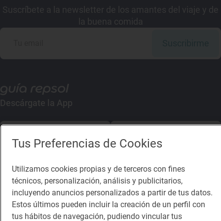
Suscríbete a la newsletter de los amantes del viaje y de
la buena comida
Suscribirme
Descárgate la App
App Store
Google Play
Tus Preferencias de Cookies
Guía Repsol
Enlaces
Utilizamos cookies propias y de terceros con fines
técnicos, personalización, análisis y publicitarios,
Comer
Contacto
incluyendo anuncios personalizados a partir de tus datos.
Estos últimos pueden incluir la creación de un perfil con
Viajar
Sala de prensa
tus hábitos de navegación, pudiendo vincular tus