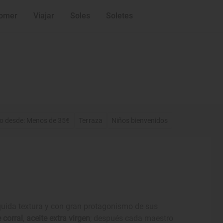
omer
Viajar
Soles
Soletes
io desde: Menos de 35€
Terraza
Niños bienvenidos
íquida textura y con gran protagonismo de sus
 corral
,
aceite extra virgen
; después cada maestro