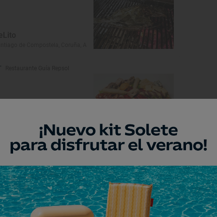
eLito
ntiago de Compostela, Coruña, A
Restaurante Guía Repsol
aberna O'Secreto
Coruña, Coruña, A
Restaurante Guía Repsol
edro Roca
ntiago de Compostela, Coruña, A