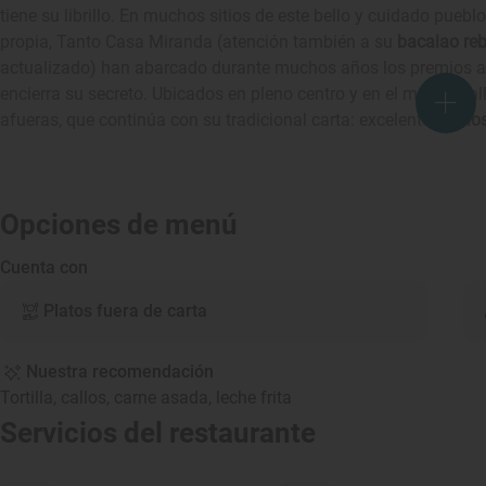
tiene su librillo. En muchos sitios de este bello y cuidado puebl
propia, Tanto Casa Miranda (atención también a su
bacalao re
actualizado) han abarcado durante muchos años los premios a l
encierra su secreto. Ubicados en pleno centro y en el mismo cal
afueras, que continúa con su tradicional carta: excelentes
callo
Opciones de menú
Cuenta con
Platos fuera de carta
Nuestra recomendación
Tortilla, callos, carne asada, leche frita
Servicios del restaurante