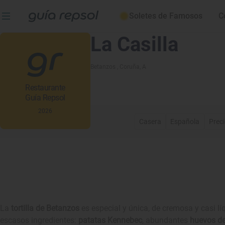
Soletes de Famosos
C
La Casilla
Betanzos
, Coruña, A
Restaurante
Guía Repsol
2026
Casera
Española
Prec
La
tortilla de Betanzos
es especial y única, de cremosa y casi l
escasos ingredientes:
patatas Kennebec
, abundantes
huevos de