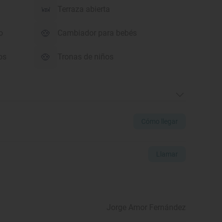
Terraza abierta
o
Cambiador para bebés
os
Tronas de niños
Cómo llegar
Llamar
Jorge Amor Fernández