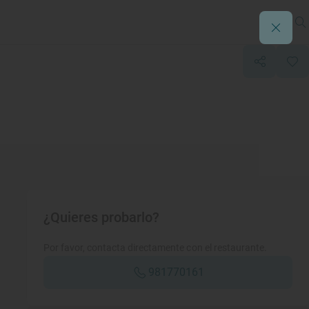
¿Quieres probarlo?
Por favor, contacta directamente con el restaurante.
981770161