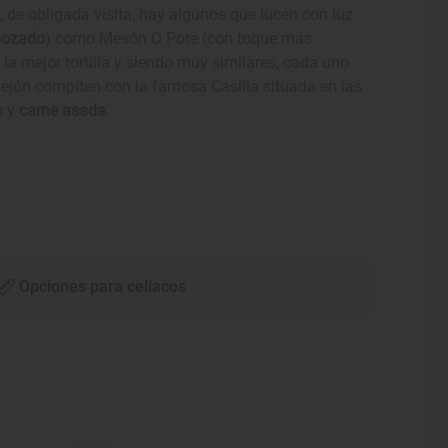
o, de obligada visita, hay algunos que lucen con luz
bozado
) como Mesón O Pote (con toque más
a mejor tortilla y siendo muy similares, cada uno
lejón compiten con la famosa Casilla situada en las
s
y
carne asada
.
Opciones para celíacos