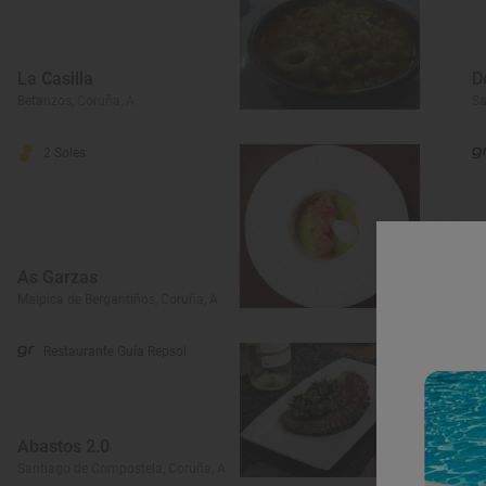
La Casilla
D
Betanzos, Coruña, A
Sa
2 Soles
As Garzas
T
Malpica de Bergantiños, Coruña, A
A 
Restaurante Guía Repsol
Abastos 2.0
P
Santiago de Compostela, Coruña, A
Sa