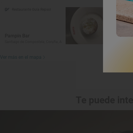
Restaurante Guía Repsol
Pampín Bar
Santiago de Compostela, Coruña, A
Ver más en el mapa
Te puede int