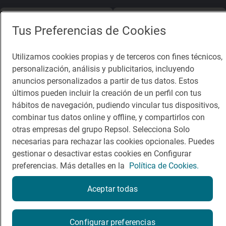
App Store
Google Play
Tus Preferencias de Cookies
Guía Repsol
Enlaces
Utilizamos cookies propias y de terceros con fines técnicos,
personalización, análisis y publicitarios, incluyendo
Comer
Contacto
anuncios personalizados a partir de tus datos. Estos
Viajar
Sala de prensa
últimos pueden incluir la creación de un perfil con tus
hábitos de navegación, pudiendo vincular tus dispositivos,
Dormir
Canal de ética
combinar tus datos online y offline, y compartirlos con
otras empresas del grupo Repsol. Selecciona Solo
necesarias para rechazar las cookies opcionales. Puedes
gestionar o desactivar estas cookies en Configurar
preferencias. Más detalles en la
Política de Cookies.
Política de privacidad
Política de cookies
Nota legal
Aceptar todas
Condiciones del servicio
© Repsol S.A. 2000
- 2026
¿Quieres probarlo?
Configurar preferencias