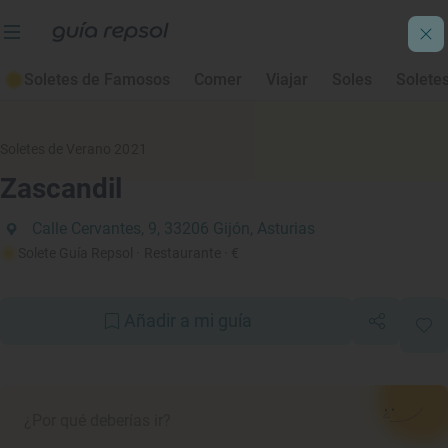
Soletes de Famosos
Comer
Viajar
Soles
Solete
Soletes de Verano 2021
Zascandil
Calle Cervantes, 9, 33206 Gijón, Asturias
Solete Guía Repsol
· Restaurante
· €
Añadir a mi guía
¿Por qué deberías ir?