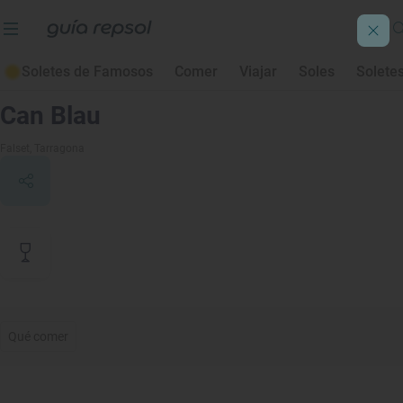
Soletes de Famosos
Comer
Viajar
Soles
Solete
Contenido de archivo
Can Blau
Falset
, Tarragona
Qué comer