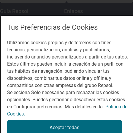
Guía Repsol
Enlaces
Comer
Contacto
Tus Preferencias de Cookies
Viajar
Sala de prensa
Utilizamos cookies propias y de terceros con fines
Dormir
Canal de ética
técnicos, personalización, análisis y publicitarios,
incluyendo anuncios personalizados a partir de tus datos.
Estos últimos pueden incluir la creación de un perfil con
tus hábitos de navegación, pudiendo vincular tus
dispositivos, combinar tus datos online y offline, y
compartirlos con otras empresas del grupo Repsol.
Política de privacidad
Política de cookies
Nota legal
Selecciona Solo necesarias para rechazar las cookies
Condiciones del servicio
opcionales. Puedes gestionar o desactivar estas cookies
© Repsol S.A. 2000
- 2026
en Configurar preferencias. Más detalles en la
Política de
Cookies.
Aceptar todas