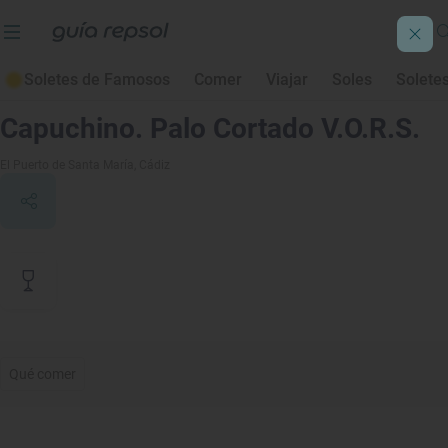
Soletes de Famosos
Comer
Viajar
Soles
Solete
Contenido de archivo
Capuchino. Palo Cortado V.O.R.S.
El Puerto de Santa María
, Cádiz
Qué comer