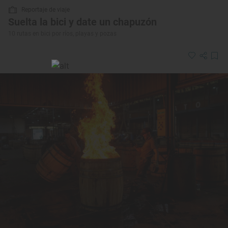
Reportaje de viaje
Suelta la bici y date un chapuzón
10 rutas en bici por ríos, playas y pozas