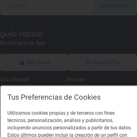
Suscribirme
Descárgate la App
App Store
Google Play
Guía Repsol
Enlaces
Comer
Contacto
Tus Preferencias de Cookies
Viajar
Sala de prensa
Utilizamos cookies propias y de terceros con fines
Dormir
Canal de ética
técnicos, personalización, análisis y publicitarios,
incluyendo anuncios personalizados a partir de tus datos.
Estos últimos pueden incluir la creación de un perfil con