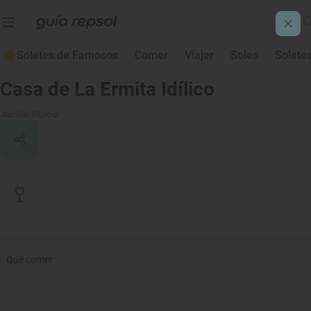
Soletes de Famosos
Comer
Viajar
Soles
Solete
Contenido de archivo
Casa de La Ermita Idílico
Jumilla
, Murcia
Qué comer