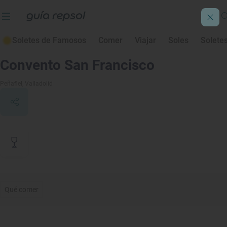
Soletes de Famosos
Comer
Viajar
Soles
Solete
Contenido de archivo
Convento San Francisco
Peñafiel
, Valladolid
Qué comer