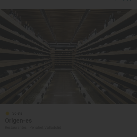
Solete
Origen-es
Restaurantes · Peñafiel, Valladolid