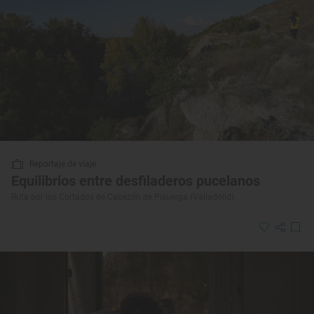
Reportaje de viaje
Equilibrios entre desfiladeros pucelanos
Ruta por los Cortados de Cabezón de Pisuerga (Valladolid)