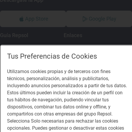
App Store
Google Play
Guía Repsol
Enlaces
Comer
Contacto
Tus Preferencias de Cookies
Viajar
Sala de prensa
Utilizamos cookies propias y de terceros con fines
Dormir
Canal de ética
técnicos, personalización, análisis y publicitarios,
incluyendo anuncios personalizados a partir de tus datos.
Estos últimos pueden incluir la creación de un perfil con
tus hábitos de navegación, pudiendo vincular tus
dispositivos, combinar tus datos online y offline, y
Política de privacidad
Política de cookies
Nota legal
compartirlos con otras empresas del grupo Repsol.
Condiciones del servicio
Selecciona Solo necesarias para rechazar las cookies
© Repsol S.A. 2000
- 2026
opcionales. Puedes gestionar o desactivar estas cookies