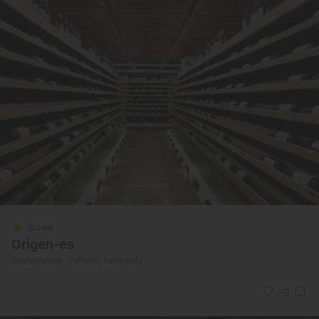
Solete
Origen-es
Restaurantes · Peñafiel, Valladolid