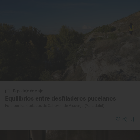
Reportaje de viaje
Equilibrios entre desfiladeros pucelanos
Ruta por los Cortados de Cabezón de Pisuerga (Valladolid)