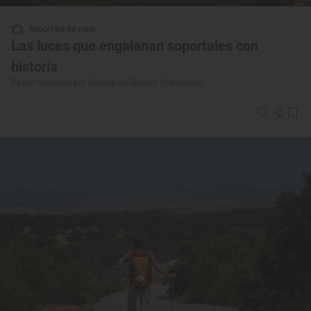
Reportaje de viaje
Las luces que engalanan soportales con
historia
Paseo navideño por Medina de Rioseco (Valladolid)