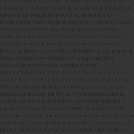
espiritualidad van de la mano, invitando a los visitantes a
empaparse de tradición. La sobria fachada renacentista de la
iglesia de San Miguel de Reoyo da la bienvenida a su
impresionante interior donde se respira paz y, el silencio parece
flotar bajo las bóvedas plagadas de yeserías con forma
de diamante que preceden a la pila bautismal. El corazón de
Peñafiel lo ocupa una joya de la transición del Románico al
Barroco: la iglesia de Santa María de Mediavilla, que alberga el
Museo Comarcal de Arte Sacro con su importantísima
colección de tesoros sacros labrados en plata.
Dominando la meseta castellana, en el lugar que presidió el
antiguo alcázar de Alfonso X, hoy se alza el Convento de San
Pablo, un bello templo gótico mudéjar que, con sus muros
plagados de arcos de ladrillo y sus imponentes bóvedas de
crucería, convenció al infante Don Juan Manuel para que lo
eligiera como lugar de descanso eterno. Su sepulcro preside
una capilla funeraria, tallada en piedra blanquísima, que es uno
de los lugares más visitados de la localidad. Comparte con el
barroco Convento de Santa Clara la consideración de Bien de