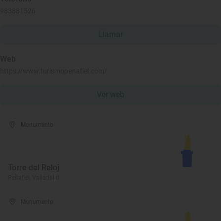
983881526
Llamar
Web
https://www.turismopenafiel.com/
Ver web
Monumento
Torre del Reloj
Peñafiel, Valladolid
Monumento