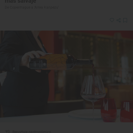
más salvaje
De Copenhague a ‘Arrea Kanpezu’
Reportaje gastronómico