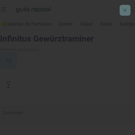
Soletes de Famosos
Comer
Viajar
Soles
Solete
Contenido de archivo
Infinitus Gewürztraminer
Oyón-Oion
, Araba/Álava
Qué comer