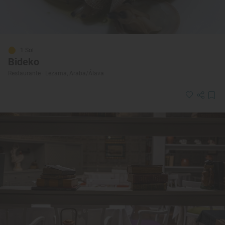
1 Sol
Bideko
Restaurante · Lezama, Araba/Álava