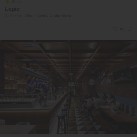
Solete
Lepic
Cafeterías · Vitoria-Gasteiz, Araba/Álava