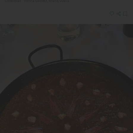
Cafeterías · Vitoria-Gasteiz, Araba/Álava