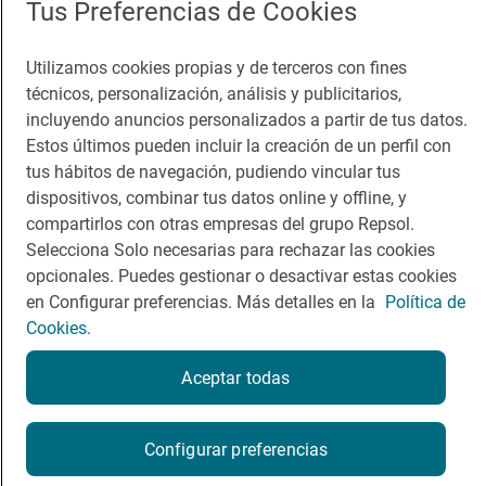
Comer
Contacto
Tus Preferencias de Cookies
Viajar
Sala de prensa
Utilizamos cookies propias y de terceros con fines
Dormir
Canal de ética
técnicos, personalización, análisis y publicitarios,
incluyendo anuncios personalizados a partir de tus datos.
Estos últimos pueden incluir la creación de un perfil con
tus hábitos de navegación, pudiendo vincular tus
dispositivos, combinar tus datos online y offline, y
Política de privacidad
Política de cookies
Nota legal
compartirlos con otras empresas del grupo Repsol.
Condiciones del servicio
Selecciona Solo necesarias para rechazar las cookies
© Repsol S.A. 2000
- 2026
opcionales. Puedes gestionar o desactivar estas cookies
en Configurar preferencias. Más detalles en la
Política de
Cookies.
Aceptar todas
Configurar preferencias