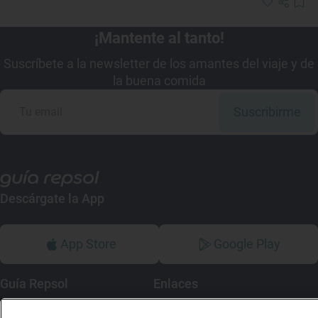
¡Mantente al tanto!
Suscríbete a la newsletter de los amantes del viaje y de
la buena comida
Suscribirme
Descárgate la App
App Store
Google Play
Guía Repsol
Enlaces