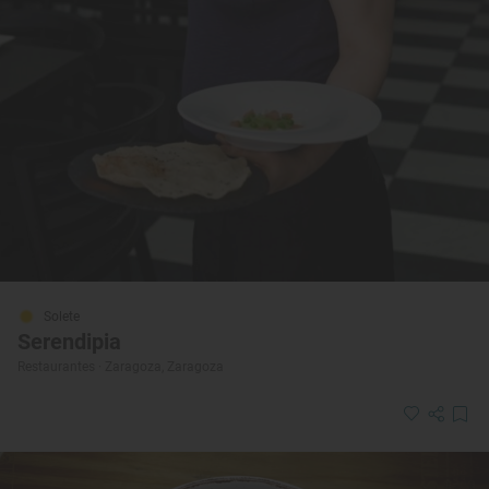
Solete
Serendipia
Restaurantes · Zaragoza, Zaragoza