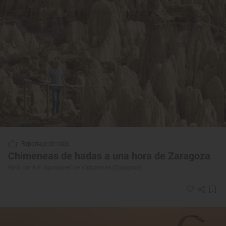
Reportaje de viaje
Chimeneas de hadas a una hora de Zaragoza
Ruta por los ‘aguarales’ de Valpalmas (Zaragoza)