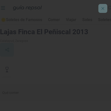
Soletes de Famosos
Comer
Viajar
Soles
Solete
Contenido de archivo
Lajas Finca El Peñiscal 2013
Calatayud
, Zaragoza
Qué comer