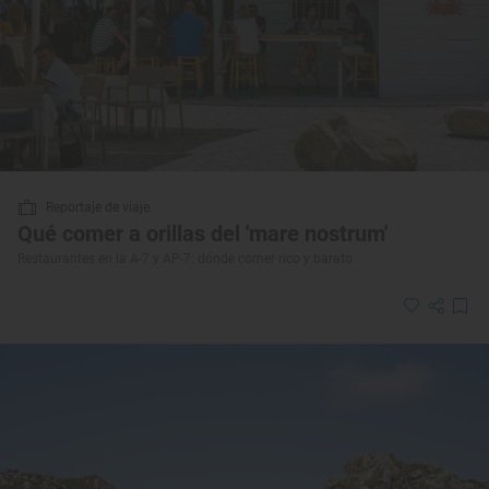
Reportaje de viaje
Qué comer a orillas del 'mare nostrum'
Restaurantes en la A-7 y AP-7: dónde comer rico y barato