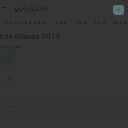
Soletes de Famosos
Comer
Viajar
Soles
Solete
Contenido de archivo
Las Gravas 2013
Jumilla
, Murcia
Qué comer