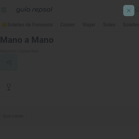
Soletes de Famosos
Comer
Viajar
Soles
Solete
Contenido de archivo
Mano a Mano
Alhambra
, Ciudad Real
Qué comer