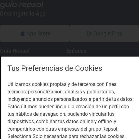
Descárgate la App
App Store
Google Play
Guía Repsol
Enlaces
Comer
Contacto
Tus Preferencias de Cookies
Viajar
Sala de prensa
Utilizamos cookies propias y de terceros con fines
Dormir
Canal de ética
técnicos, personalización, análisis y publicitarios,
incluyendo anuncios personalizados a partir de tus datos.
Estos últimos pueden incluir la creación de un perfil con
tus hábitos de navegación, pudiendo vincular tus
dispositivos, combinar tus datos online y offline, y
compartirlos con otras empresas del grupo Repsol.
Política de privacidad
Política de cookies
Nota legal
Selecciona Solo necesarias para rechazar las cookies
Condiciones del servicio