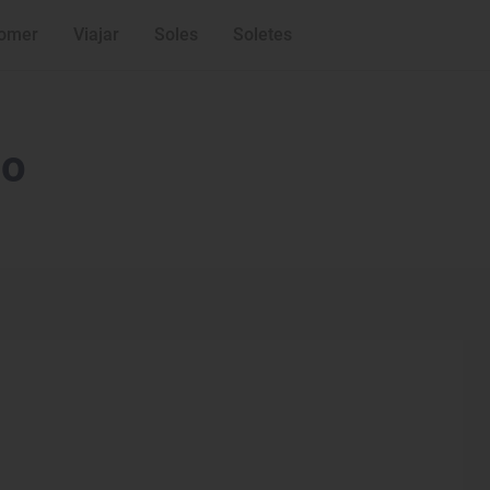
omer
Viajar
Soles
Soletes
jo