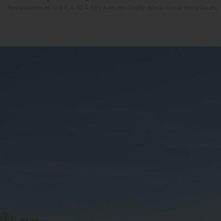
Restaurantes en la A-6, A-50, A-52 y A-66 con Solete: dónde comer rico y barato