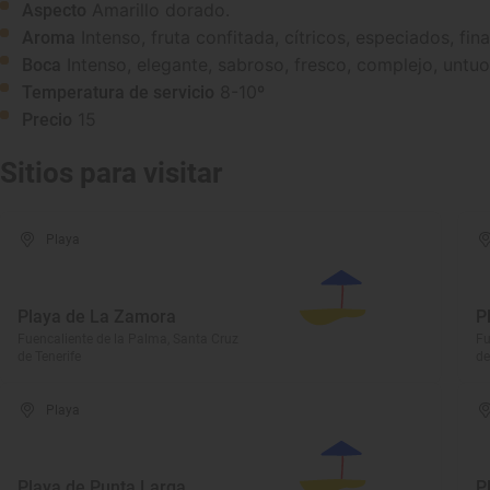
Amarillo dorado.
Aspecto
Intenso, fruta confitada, cítricos, especiados, fin
Aroma
Intenso, elegante, sabroso, fresco, complejo, untuo
Boca
8-10º
Temperatura de servicio
15
Precio
Sitios para visitar
Playa
Playa de La Zamora
P
Fuencaliente de la Palma, Santa Cruz
Fu
de Tenerife
de
Playa
Playa de Punta Larga
P