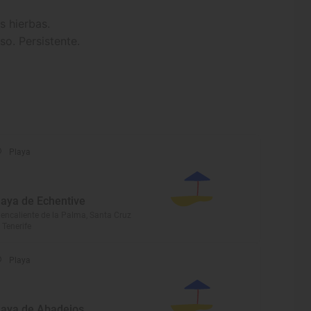
as hierbas.
so. Persistente.
Playa
laya de Echentive
encaliente de la Palma, Santa Cruz
 Tenerife
Playa
laya de Abadejos