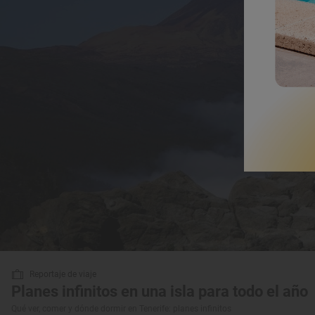
Reportaje de viaje
Planes infinitos en una isla para todo el año
Qué ver, comer y dónde dormir en Tenerife: planes infinitos