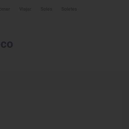
omer
Viajar
Soles
Soletes
eco