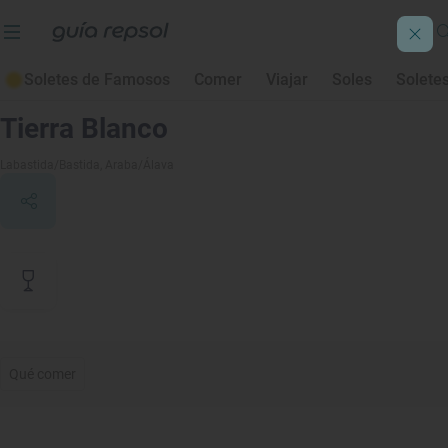
Soletes de Famosos
Comer
Viajar
Soles
Solete
Contenido de archivo
Tierra Blanco
Labastida/Bastida
, Araba/Álava
Qué comer