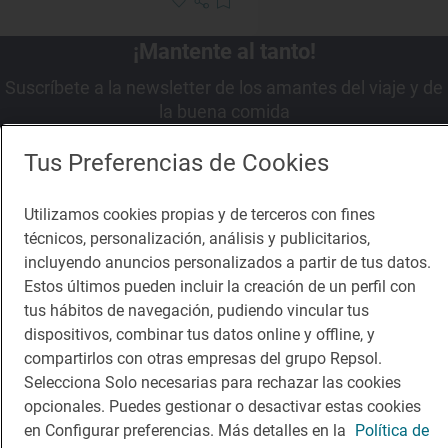
¡Mantente al tanto!
Suscríbete a la newsletter de los amantes del viaje y de
la buena comida
Suscribirme
Tus Preferencias de Cookies
Utilizamos cookies propias y de terceros con fines
técnicos, personalización, análisis y publicitarios,
incluyendo anuncios personalizados a partir de tus datos.
Descárgate la App
Estos últimos pueden incluir la creación de un perfil con
tus hábitos de navegación, pudiendo vincular tus
dispositivos, combinar tus datos online y offline, y
App Store
Google Play
compartirlos con otras empresas del grupo Repsol.
Selecciona Solo necesarias para rechazar las cookies
Guía Repsol
Enlaces
opcionales. Puedes gestionar o desactivar estas cookies
en Configurar preferencias. Más detalles en la
Política de
Comer
Contacto