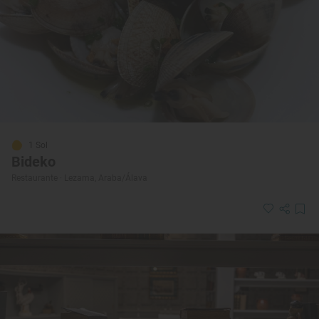
1 Sol
Bideko
Restaurante · Lezama, Araba/Álava