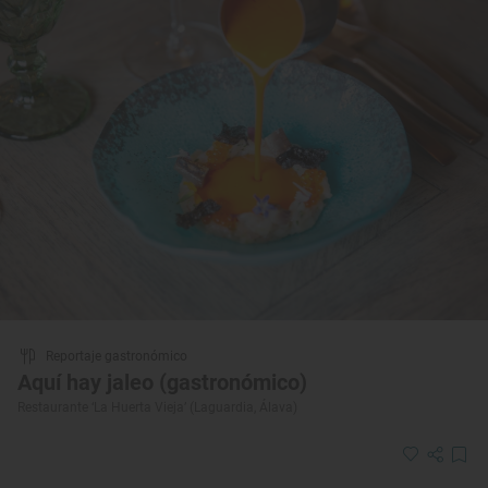
Reportaje gastronómico
Aquí hay jaleo (gastronómico)
Restaurante ‘La Huerta Vieja’ (Laguardia, Álava)