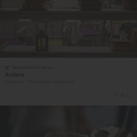
Restaurante Guía Repsol
Andere
Restaurante · Vitoria-Gasteiz, Araba/Álava