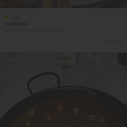
Solete
Cafetaza
Cafeterías · Vitoria-Gasteiz, Araba/Álava