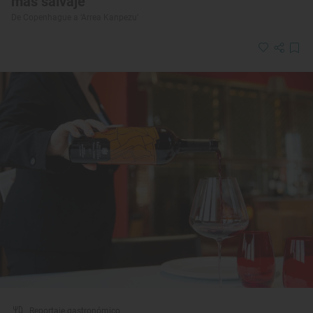
más salvaje
De Copenhague a ‘Arrea Kanpezu’
Reportaje gastronómico