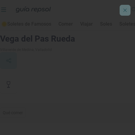
Soletes de Famosos
Comer
Viajar
Soles
Solete
Contenido de archivo
Vega del Pas Rueda
Villaverde de Medina
, Valladolid
Qué comer