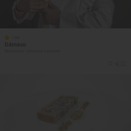
1 Sol
Dámaso
Restaurante · Valladolid, Valladolid