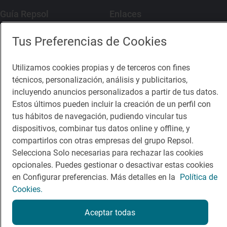
Guía Repsol
Enlaces
Comer
Contacto
Tus Preferencias de Cookies
Viajar
Sala de prensa
Utilizamos cookies propias y de terceros con fines
Dormir
Canal de ética
técnicos, personalización, análisis y publicitarios,
incluyendo anuncios personalizados a partir de tus datos.
Estos últimos pueden incluir la creación de un perfil con
tus hábitos de navegación, pudiendo vincular tus
dispositivos, combinar tus datos online y offline, y
compartirlos con otras empresas del grupo Repsol.
Política de privacidad
Política de cookies
Nota legal
Selecciona Solo necesarias para rechazar las cookies
Condiciones del servicio
opcionales. Puedes gestionar o desactivar estas cookies
© Repsol S.A. 2000
- 2026
en Configurar preferencias. Más detalles en la
Política de
Cookies.
Aceptar todas