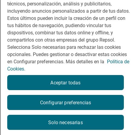
técnicos, personalización, análisis y publicitarios,
incluyendo anuncios personalizados a partir de tus datos.
Guía Repsol
Enlaces
Estos últimos pueden incluir la creación de un perfil con
tus hábitos de navegación, pudiendo vincular tus
Comer
Contacto
dispositivos, combinar tus datos online y offline, y
Viajar
Sala de prensa
compartirlos con otras empresas del grupo Repsol.
Selecciona Solo necesarias para rechazar las cookies
Dormir
Canal de ética
opcionales. Puedes gestionar o desactivar estas cookies
en Configurar preferencias. Más detalles en la
Política de
Cookies.
Aceptar todas
Política de privacidad
Política de cookies
Nota legal
Condiciones del servicio
Configurar preferencias
© Repsol S.A. 2000
- 2026
Solo necesarias