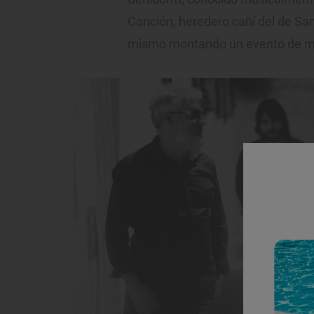
Canción, heredero cañí del de San
mismo montando un evento de mús