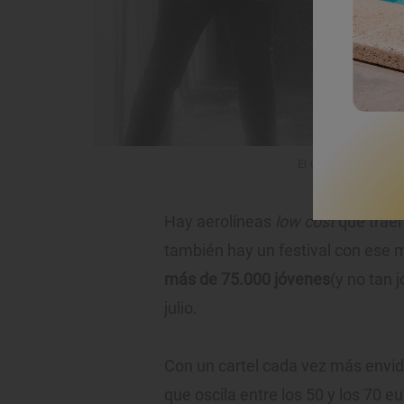
El único concierto en 
Hay aerolíneas
low cost
que traen
también hay un festival con ese
más de 75.000 jóvenes
(y no tan 
julio.
Con un cartel cada vez más envid
que oscila entre los 50 y los 70