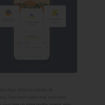
 por dejar atrás un pasado de
gera. Para bien o para mal, todo esto
m, pero
hay un alma oculta, nueva, algo