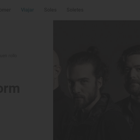
omer
Viajar
Soles
Soletes
uen rollo
orm