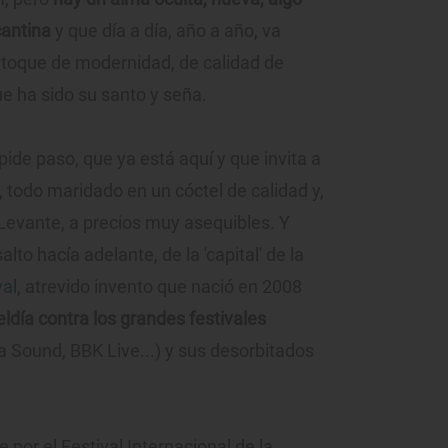
cantina
y que día a día, año a año, va
 toque de modernidad, de calidad de
ue ha sido su santo y seña.
ide paso, que ya está aquí y que invita a
l, todo maridado en un cóctel de calidad y,
Levante, a precios muy asequibles. Y
o hacía adelante, de la 'capital' de la
val
, atrevido invento que nació en 2008
ldía contra los grandes festivales
 Sound, BBK Live...) y sus desorbitados
or el Festival Internacional de la