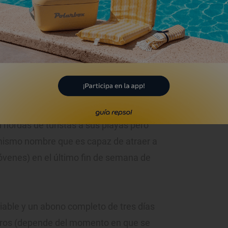
festival este año de Los Planetas.
 hordas de turistas a sus playas pero
 mismo nombre que es capaz de atraer a
jóvenes) en el último fin de semana de
iable y un abono completo de tres días
 euros (depende del momento en que se