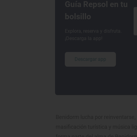
Guía Repsol en tu
bolsillo
Explora, reserva y disfruta.
¡Descarga la app!
Descargar app
Benidorm lucha por reinventarse,
masificación turística y música li
forma parte del alma de Benidor