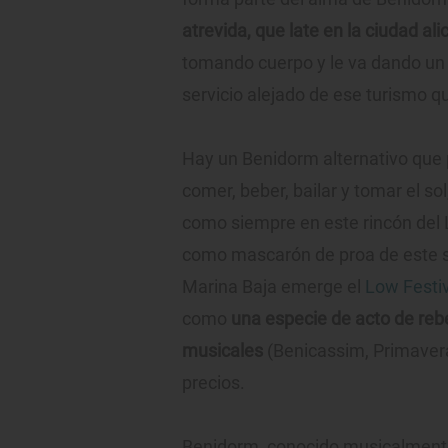
atrevida, que late en la ciudad ali
tomando cuerpo y le va dando un
servicio alejado de ese turismo q
Hay un Benidorm alternativo que p
comer, beber, bailar y tomar el so
como siempre en este rincón del 
como mascarón de proa de este salt
Marina Baja emerge el
Low Festi
como
una especie de acto de rebe
musicales
(Benicassim, Primavera
precios.
Benidorm, conocido musicalmente p