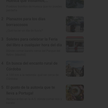
Huesca que visitamos,
conocemos y amamos
Pueblos bonitos de Huesca que no puedes
perderte
2
Planazos para los días
borrascosos
¿Qué hacer un día de lluvia?
3
Soletes para celebrar la Feria
del libro a cualquier hora del día
Dónde comer barato cerca del Parque del
Retiro (Madrid)
4
En busca del encanto rural de
Córdoba
A 100 km a la redonda: qué ver cerca de
Córdoba
5
El gusto de la autovía que te
lleva a Portugal
Restaurantes en la A-5: dónde comer rico y
barato