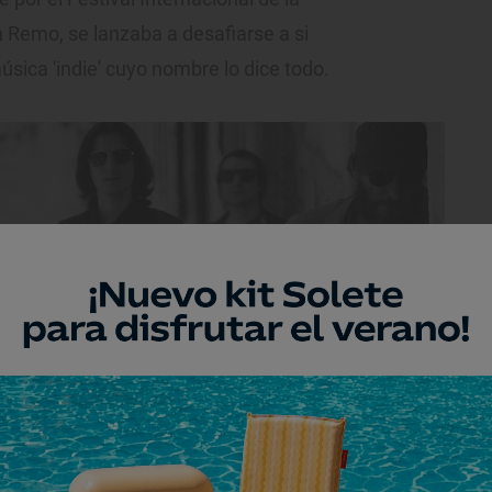
 Remo, se lanzaba a desafiarse a si
ica 'indie' cuyo nombre lo dice todo.