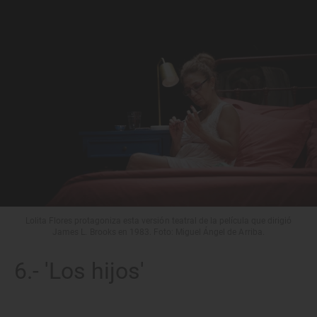
Lolita Flores protagoniza esta versión teatral de la película que dirigió
James L. Brooks en 1983. Foto: Miguel Ángel de Arriba.
6.- 'Los hijos'