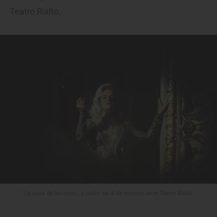
Teatro Rialto.
'La jaula de las locas', a partir del 4 de octubre, en el Teatro Rialto.