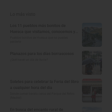
Lo más visto
Los 11 pueblos más bonitos de
Huesca que visitamos, conocemos y
amamos
Pueblos bonitos de Huesca que no puedes
perderte
Planazos para los días borrascosos
¿Qué hacer un día de lluvia?
Soletes para celebrar la Feria del libro
a cualquier hora del día
Dónde comer barato cerca del Parque del Retiro
(Madrid)
En busca del encanto rural de