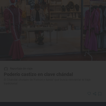
Reportaje de viaje
Poderío castizo en clave chándal
El Chandal chulapo de ‘Fornos y Apolo’ que busca reinventar el traje
tradicional