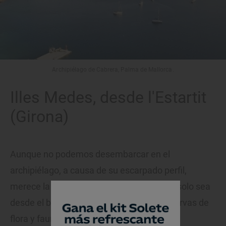
Archipiélago de Cabrera, Palma de Mallorca.
Illes Medes, desde l'Estartit
(Girona)
Aunque no podemos desembarcar en el
archipiélago, a causa de su escarpado perfil,
merece la pena visitar estas islas aunque solo sea
desde el barco. Se trata de una de las reservas de
flora y fauna marinas más importantes del