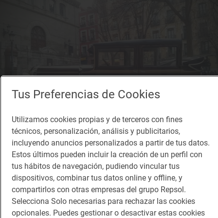
Tus Preferencias de Cookies
Utilizamos cookies propias y de terceros con fines
técnicos, personalización, análisis y publicitarios,
incluyendo anuncios personalizados a partir de tus datos.
Reportaje de viaje
Estos últimos pueden incluir la creación de un perfil con
10 museos raros que no te puedes perder
tus hábitos de navegación, pudiendo vincular tus
Obras de arte originales
dispositivos, combinar tus datos online y offline, y
compartirlos con otras empresas del grupo Repsol.
Selecciona Solo necesarias para rechazar las cookies
opcionales. Puedes gestionar o desactivar estas cookies