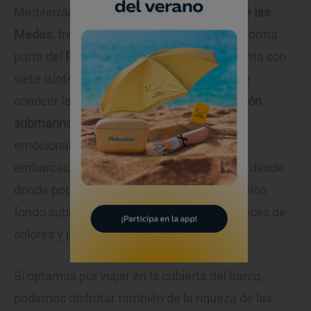
Mediterráneo occidental. El
archipiélago de las
Medes
, frente a la
Costa Brava de Girona
, forma
parte del
Parque Natural del Montgrí
y cuenta con
siete islotes. Una de las mejores formas de
conocer la zona es desde un
barco con visión
submarina
, una experiencia única y muy
emocionante para los niños. Se trata de
embarcaciones con una cabina sumergida desde
donde podemos ver, a través del cristal, el rico
fondo submarino de la zona, plagado de peces de
colores y paredes de coral.
Si optamos por viajar en la cubierta del barco,
podemos disfrutar también de la riqueza de las