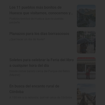
Los 11 pueblos más bonitos de
Huesca que visitamos, conocemos y
amamos
Pueblos bonitos de Huesca que no puedes
perderte
Planazos para los días borrascosos
¿Qué hacer un día de lluvia?
Soletes para celebrar la Feria del libro
a cualquier hora del día
Dónde comer barato cerca del Parque del Retiro
(Madrid)
En busca del encanto rural de
Córdoba
A 100 km a la redonda: qué ver cerca de Córdoba