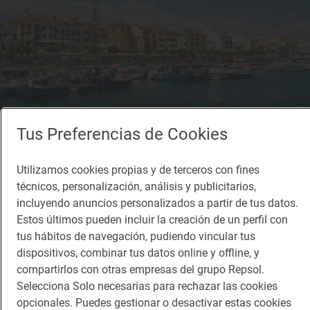
Tus Preferencias de Cookies
Reportaje de viaje
Cambrils, el pueblo de la Costa Dorada que
Utilizamos cookies propias y de terceros con fines
técnicos, personalización, análisis y publicitarios,
conserva el alma marinera
incluyendo anuncios personalizados a partir de tus datos.
Qué hacer y ver en Cambrils (Tarragona)
Estos últimos pueden incluir la creación de un perfil con
tus hábitos de navegación, pudiendo vincular tus
dispositivos, combinar tus datos online y offline, y
compartirlos con otras empresas del grupo Repsol.
Selecciona Solo necesarias para rechazar las cookies
opcionales. Puedes gestionar o desactivar estas cookies