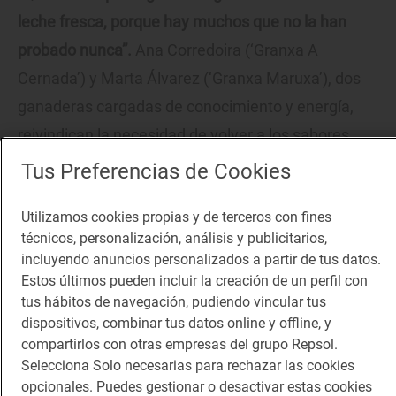
leche fresca, porque hay muchos que no la han
probado nunca”.
Ana Corredoira (‘Granxa A
Cernada’) y Marta Álvarez (‘Granxa Maruxa’), dos
ganaderas cargadas de conocimiento y energía,
reivindican la necesidad de volver a los sabores
auténticos y a los productos artesanos. Su
Tus Preferencias de Cookies
propuesta no ha podido tener más éxito, aunque
Utilizamos cookies propias y de terceros con fines
ellas prefieren ir despacio, sin prisas, porque lo que
técnicos, personalización, análisis y publicitarios,
les importa es afianzar cada paso. “Lo innovador es
incluyendo anuncios personalizados a partir de tus datos.
volver atrás”, dicen las dos.
Estos últimos pueden incluir la creación de un perfil con
tus hábitos de navegación, pudiendo vincular tus
dispositivos, combinar tus datos online y offline, y
compartirlos con otras empresas del grupo Repsol.
Selecciona Solo necesarias para rechazar las cookies
opcionales. Puedes gestionar o desactivar estas cookies