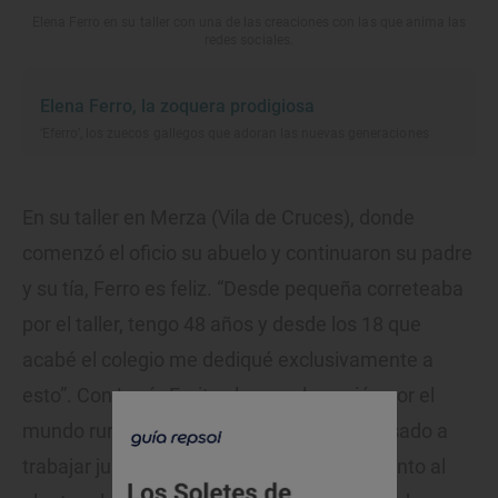
Elena Ferro en su taller con una de las creaciones con las que anima las
redes sociales.
Elena Ferro, la zoquera prodigiosa
‘Eferro’, los zuecos gallegos que adoran las nuevas generaciones
En su taller en Merza (Vila de Cruces), donde
comenzó el oficio su abuelo y continuaron su padre
y su tía, Ferro es feliz. “Desde pequeña correteaba
por el taller, tengo 48 años y desde los 18 que
acabé el colegio me dediqué exclusivamente a
esto”. Con Lucía Freitas les une la pasión por el
mundo rural, que las inspira y las ha impulsado a
trabajar juntas. “Me hace abrir la mente, tanto al