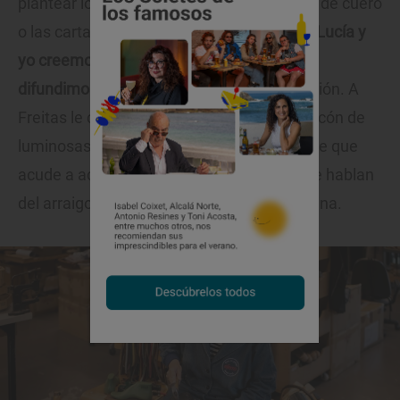
plantear los delantales como los manteles de cuero
o las cartas de vino que usa en ‘A Tafona’.
Lucía y
yo creemos en el rural y lo activamos y
difundimos”,
dice Elena satisfecha de la unión. A
Freitas le chiflan los zuecos cerrados de tacón de
luminosas combinaciones. Los usa siempre que
acude a actos públicos y congresos porque hablan
del arraigo y del entorno que define su cocina.