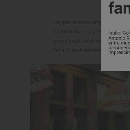
La mayoría de p
Así que se asesoraron, pero llegó 
visitaron locales, y en el verano 
primer local, en el municipio de L'
Turia. Y en diciembre de 2022, el