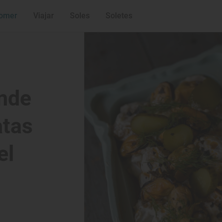
omer
Viajar
Soles
Soletes
onde
atas
el