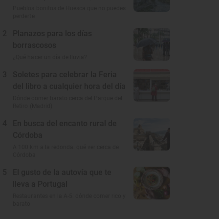
conocemos y amamos
Pueblos bonitos de Huesca que no puedes
perderte
2
Planazos para los días
borrascosos
¿Qué hacer un día de lluvia?
3
Soletes para celebrar la Feria
del libro a cualquier hora del día
Dónde comer barato cerca del Parque del
Retiro (Madrid)
4
En busca del encanto rural de
Córdoba
A 100 km a la redonda: qué ver cerca de
Córdoba
5
El gusto de la autovía que te
lleva a Portugal
Restaurantes en la A-5: dónde comer rico y
barato