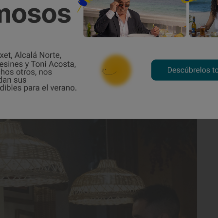
roveedores son nacionales.
el covid y pararon, volvieron a pensar,
del 21, aún en plena pandemia, abrieron el
Eliana, a 15 kilómetros de la capital del
 segundo, ya en la
ciudad de Valencia
.