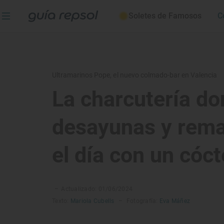
Soletes de Famosos
C
Ultramarinos Pope, el nuevo colmado-bar en Valencia
La charcutería d
desayunas y rem
el día con un cóct
–
Actualizado: 01/06/2024
Texto:
Mariola Cubells
–
Fotografía:
Eva Máñez