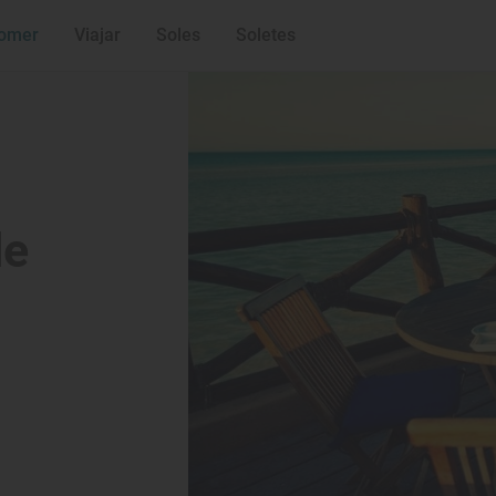
omer
Viajar
Soles
Soletes
a
de