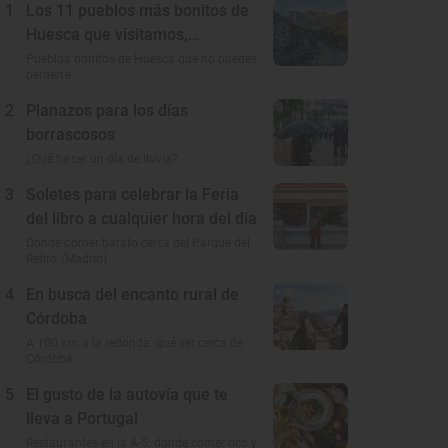
1
Los 11 pueblos más bonitos de
Huesca que visitamos,
conocemos y amamos
Pueblos bonitos de Huesca que no puedes
perderte
2
Planazos para los días
borrascosos
¿Qué hacer un día de lluvia?
3
Soletes para celebrar la Feria
del libro a cualquier hora del día
Dónde comer barato cerca del Parque del
Retiro (Madrid)
4
En busca del encanto rural de
Córdoba
A 100 km a la redonda: qué ver cerca de
Córdoba
5
El gusto de la autovía que te
lleva a Portugal
Restaurantes en la A-5: dónde comer rico y